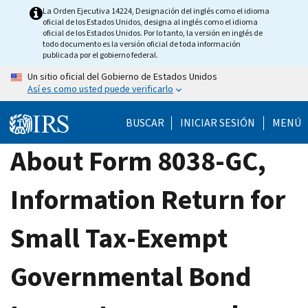
Skip
La Orden Ejecutiva 14224, Designación del inglés como el idioma
oficial de los Estados Unidos, designa al inglés como el idioma
to
oficial de los Estados Unidos. Por lo tanto, la versión en inglés de
main
todo documento es la versión oficial de toda información
publicada por el gobierno federal.
content
Un sitio oficial del Gobierno de Estados Unidos
Así es como usted puede verificarlo
BUSCAR
INICIAR SESIÓN
MENÚ
About Form 8038-GC,
Information Return for
Small Tax-Exempt
Governmental Bond