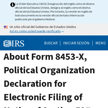
Skip
La Orden Ejecutiva 14224, Designación del inglés como el idioma
oficial de los Estados Unidos, designa al inglés como el idioma
to
oficial de los Estados Unidos. Por lo tanto, la versión en inglés de
main
todo documento es la versión oficial de toda información
publicada por el gobierno federal.
content
Un sitio oficial del Gobierno de Estados Unidos
Así es como usted puede verificarlo
BUSCAR
INICIAR SESIÓN
MENÚ
About Form 8453-X,
Political Organization
Declaration for
Electronic Filing of