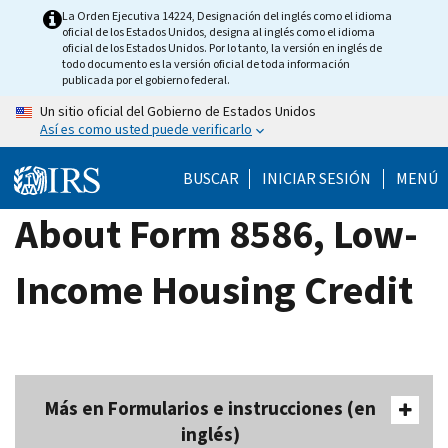
Skip
La Orden Ejecutiva 14224, Designación del inglés como el idioma
oficial de los Estados Unidos, designa al inglés como el idioma
to
oficial de los Estados Unidos. Por lo tanto, la versión en inglés de
main
todo documento es la versión oficial de toda información
publicada por el gobierno federal.
content
Un sitio oficial del Gobierno de Estados Unidos
Así es como usted puede verificarlo
BUSCAR
INICIAR SESIÓN
MENÚ
About Form 8586, Low-
Income Housing Credit
Más en Formularios e instrucciones (en
inglés)