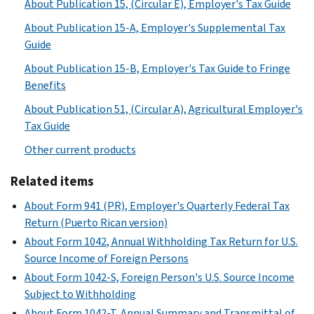
About Publication 15, (Circular E), Employer's Tax Guide
About Publication 15-A, Employer's Supplemental Tax
Guide
About Publication 15-B, Employer's Tax Guide to Fringe
Benefits
About Publication 51, (Circular A), Agricultural Employer's
Tax Guide
Other current products
Related items
About Form 941 (PR), Employer's Quarterly Federal Tax
Return (Puerto Rican version)
About Form 1042, Annual Withholding Tax Return for U.S.
Source Income of Foreign Persons
About Form 1042-S, Foreign Person's U.S. Source Income
Subject to Withholding
About Form 1042-T, Annual Summary and Transmittal of