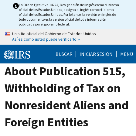
Skip
La Orden Ejecutiva 14224, Designación del inglés como el idioma
oficial de los Estados Unidos, designa al inglés como el idioma
to
oficial de los Estados Unidos. Por lo tanto, la versión en inglés de
main
todo documento es la versión oficial de toda información
publicada por el gobierno federal.
content
Un sitio oficial del Gobierno de Estados Unidos
Así es como usted puede verificarlo
BUSCAR
INICIAR SESIÓN
MENÚ
About Publication 515,
Withholding of Tax on
Nonresident Aliens and
Foreign Entities