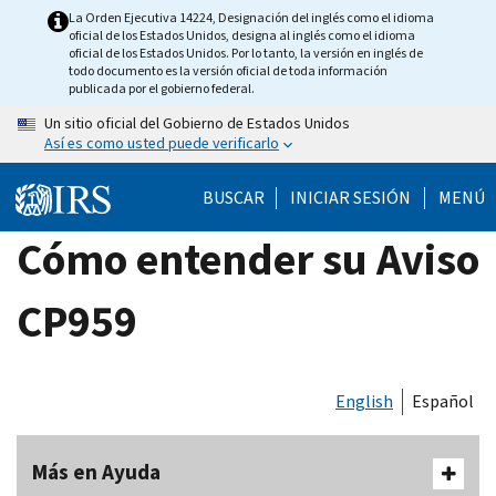
Skip
La Orden Ejecutiva 14224, Designación del inglés como el idioma
oficial de los Estados Unidos, designa al inglés como el idioma
to
oficial de los Estados Unidos. Por lo tanto, la versión en inglés de
main
todo documento es la versión oficial de toda información
publicada por el gobierno federal.
content
Un sitio oficial del Gobierno de Estados Unidos
Así es como usted puede verificarlo
BUSCAR
INICIAR SESIÓN
MENÚ
Cómo entender su Aviso
CP959
English
Español
Más en Ayuda