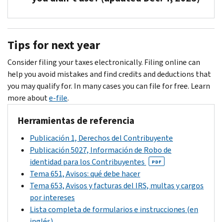
eligible
found
to
on
You'll
file
your
receive
Tips for next year
a
Form
notice.
a
8379,
If
check
Consider filing your taxes electronically. Filing online can
Injured
you
for
help you avoid mistakes and find credits and deductions that
Spouse
write
any
you may qualify for. In many cases you can file for free. Learn
Allocation
us,
part
more about
e-file
.
PDF
be
of
to
sure
the
Herramientas de referencia
claim
to
refund
your
Publicación 1, Derechos del Contribuyente
explain
we
share
Publicación 5027, Información de Robo de
why
didn't
of
identidad para los Contribuyentes
PDF
you
use.
the
Tema 651, Avisos: qué debe hacer
disagree
refund.
Tema 653, Avisos y facturas del IRS, multas y cargos
and
por intereses
provide
Lista completa de formularios e instrucciones (en
any
inglés)