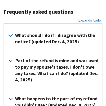
Frequently asked questions
Expandir todo
What should I do if I disagree with the
notice? (updated Dec. 4, 2025)
You
can
Part of the refund is mine and was used
write
to pay my spouse’s taxes. I don't owe
or
any taxes. What can I do? (updated Dec.
call
4, 2025)
us
using
You
our
may
What happens to the part of my refund
contact
be
you didn't use? (updated Dec. 4, 2025)
information