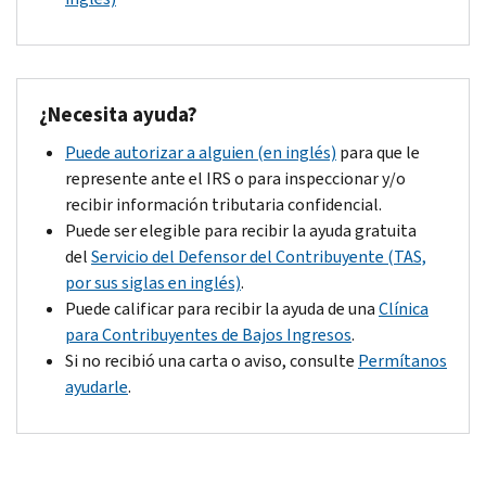
information
you
have
(such
as
¿
Necesita ayuda?
cancelled
Puede autorizar a alguien (en inglés)
para que le
checks,
represente ante el IRS o para inspeccionar y/o
amended
recibir información tributaria confidencial.
return,
Puede ser elegible para recibir la ayuda gratuita
etc.)
del
Servicio del Defensor del Contribuyente (TAS,
or
por sus siglas en inglés)
.
have
Puede calificar para recibir la ayuda de una
Clínica
the
para Contribuyentes de Bajos Ingresos
.
paperwork
Si no recibió una carta o aviso, consulte
Permítanos
ready
ayudarle
.
if
you
call.