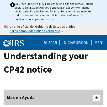
Skip
La Orden Ejecutiva 14224, Designación del inglés como el idioma
oficial de los Estados Unidos, designa al inglés como el idioma
to
oficial de los Estados Unidos. Por lo tanto, la versión en inglés de
main
todo documento es la versión oficial de toda información
publicada por el gobierno federal.
content
Un sitio oficial del Gobierno de Estados Unidos
Así es como usted puede verificarlo
BUSCAR
INICIAR SESIÓN
MENÚ
Understanding your
CP42 notice
Más en Ayuda