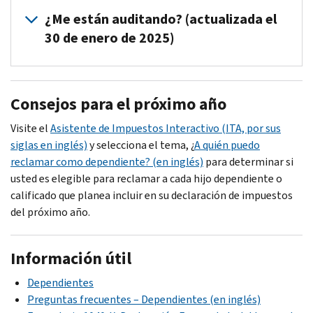
enviarnos
número
al
ningún
¿Me están auditando? (actualizada el
de
número
documento.
30 de enero de 2025)
Seguro
que
Social
aparece
No,
que
en
no
su
Consejos para el próximo año
su
lo
hijo
aviso.
estamos
dependiente
Visite el
Asistente de Impuestos Interactivo (ITA, por sus
También
auditando
o
siglas en inglés)
y selecciona el tema, ¿
A quién puedo
puede
en
calificado.
reclamar como dependiente? (en inglés)
para determinar si
consultar
este
usted es elegible para reclamar a cada hijo dependiente o
la
momento.
calificado que planea incluir en su declaración de impuestos
página
del próximo año.
central
de
robo
Información útil
de
Dependientes
identidad
Preguntas frecuentes – Dependientes (en inglés)
del