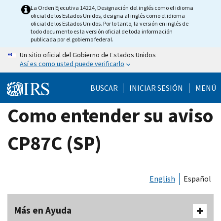
Skip
La Orden Ejecutiva 14224, Designación del inglés como el idioma
oficial de los Estados Unidos, designa al inglés como el idioma
to
oficial de los Estados Unidos. Por lo tanto, la versión en inglés de
main
todo documento es la versión oficial de toda información
publicada por el gobierno federal.
content
Un sitio oficial del Gobierno de Estados Unidos
Así es como usted puede verificarlo
BUSCAR
INICIAR SESIÓN
MENÚ
Como entender su aviso
CP87C (SP)
English
Español
Más en Ayuda