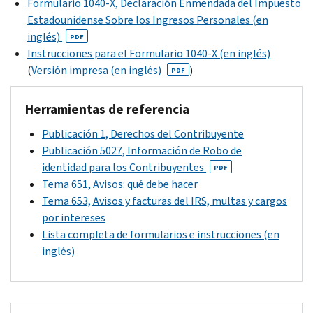
Formulario 1040-X, Declaración Enmendada del Impuesto
IRS
Estadounidense Sobre los Ingresos Personales (en
para
inglés)
obtener
PDF
Instrucciones para el Formulario 1040-X (en inglés)
más
(
Versión impresa (en inglés)
)
información.
PDF
Herramientas de referencia
Publicación 1, Derechos del Contribuyente
Publicación 5027, Información de Robo de
identidad para los Contribuyentes
PDF
Tema 651, Avisos: qué debe hacer
Tema 653, Avisos y facturas del IRS, multas y cargos
por intereses
Lista completa de formularios e instrucciones (en
inglés)