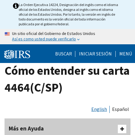
Skip
La Orden Ejecutiva 14224, Designación del inglés como el idioma
oficial de los Estados Unidos, designa al inglés como el idioma
to
oficial de los Estados Unidos. Por lo tanto, la versión en inglés de
main
todo documento es la versión oficial de toda información
publicada por el gobierno federal.
content
Un sitio oficial del Gobierno de Estados Unidos
Así es como usted puede verificarlo
BUSCAR
INICIAR SESIÓN
MENÚ
Cómo entender su carta
4464(C/SP)
English
Español
Más en Ayuda