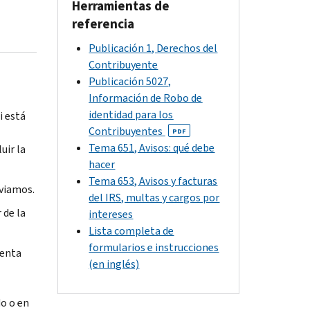
Herramientas de
referencia
Publicación 1, Derechos del
Contribuyente
Publicación 5027,
Información de Robo de
identidad para los
i está
Contribuyentes
PDF
Tema 651, Avisos: qué debe
uir la
hacer
Tema 653, Avisos y facturas
nviamos.
del IRS, multas y cargos por
 de la
intereses
Lista completa de
formularios e instrucciones
ienta
(en inglés)
do o en