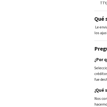
TTY
Qué 
Le envi
los aju
Preg
¿Por q
Selecci
crédito
fue des
¿Qué 
Nos com
hacemos