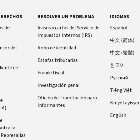
DERECHOS
RESOLVER UN PROBLEMA
IDIOMAS
s del
Avisos y cartas del Servicio de
Español
Impuestos Internos (IRS)
中文 (简体)
ensor del
Robo de identidad
中文 (繁體)
Estafas tributarias
한국어
diente de
Fraude fiscal
Pусский
Investigación penal
Tiếng Việt
Oficina de Tramitación para
de
Kreyòl ayisye
Informantes
IA)
English
de
ontra la
 Represalias