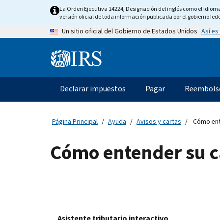
Skip
La Orden Ejecutiva 14224, Designación del inglés como el idioma o
to
versión oficial de toda información publicada por el gobierno fede
main
Así es
Un sitio oficial del Gobierno de Estados Unidos
content
Information
Menu
Declarar impuestos
Pagar
Reembols
Navegación
principal
Página Principal
Ayuda
Avisos y cartas
Cómo ente
Cómo entender su c
Asistente tributario interactivo