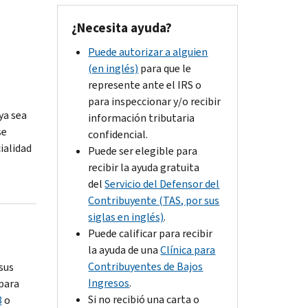
¿
Necesita ayuda?
Puede autorizar a alguien
(en inglés)
para que le
represente ante el IRS o
para inspeccionar y/o recibir
ya sea
información tributaria
se
confidencial.
ialidad
Puede ser elegible para
recibir la ayuda gratuita
del
Servicio del Defensor del
Contribuyente (TAS, por sus
siglas en inglés)
.
Puede calificar para recibir
la ayuda de una
Clínica para
Contribuyentes de Bajos
 sus
Ingresos
.
 para
Si no recibió una carta o
8
o