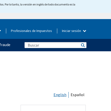
os. Por lo tanto, la versión en inglés de todo documento es la
Profesionales de Impuestos
Iniciar sesión
fraude
English
Español