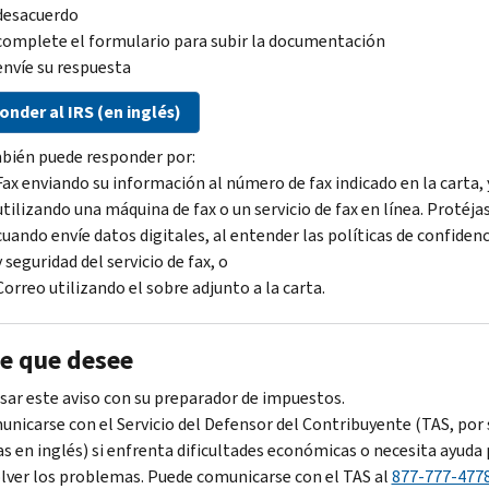
desacuerdo
complete el formulario para subir la documentación
envíe su respuesta
nder al IRS (en inglés)
bién puede responder por:
Fax enviando su información al número de fax indicado en la carta, 
utilizando una máquina de fax o un servicio de fax en línea. Protéja
cuando envíe datos digitales, al entender las políticas de confidenc
y seguridad del servicio de fax, o
Correo utilizando el sobre adjunto a la carta.
e que desee
sar este aviso con su preparador de impuestos.
nicarse con el Servicio del Defensor del Contribuyente (
TAS
, por
as en inglés) si enfrenta dificultades económicas o necesita ayuda
lver los problemas. Puede comunicarse con el TAS al
877-777-477