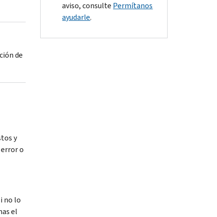
aviso, consulte
Permítanos
ayudarle
.
ción de
tos y
 error o
i no lo
as el