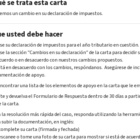
é se trata esta carta
mos un cambio en su declaración de impuestos.
ue usted debe hacer
se su declaración de impuestos para el año tributario en cuestión.
se la sección "Cambios en su declaración" de la carta para decidir s
cuerdo o en desacuerdo con nuestros cambios propuestos.
stá en desacuerdo con los cambios, respóndanos. Asegúrese de incl
umentación de apoyo.
ncontrar una lista de los elementos de apoyo en la carta que le e
e y devuelva el Formulario de Respuesta dentro de 30 días a partir
e la carta.
 la resolución más rápida del caso, responda utilizando la herram
 subir la documentación, en inglés:
complete su carta (firmada y fechada)
escanee o tome una foto de su carta para mostrar si está de acuer