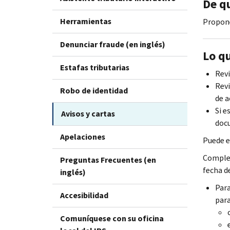
De qu
Herramientas
Propone
Denunciar fraude (en inglés)
Lo q
Estafas tributarias
Revi
Revi
Robo de identidad
de a
Si e
Avisos y cartas
doc
Apelaciones
Puede e
Complet
Preguntas Frecuentes (en
fecha d
inglés)
Para
Accesibilidad
para
Comuníquese con su oficina