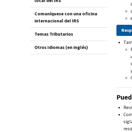
local del IRS
Comuníquese con una oficina
internacional del IRS
Respo
Temas Tributarios
Tam
Otros Idiomas (en inglés)
Pued
Revi
Comu
sigl
reso