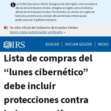
Skip
La Orden Ejecutiva 14224, Designación del inglés como el idioma
oficial de los Estados Unidos, designa al inglés como el idioma
to
oficial de los Estados Unidos. Por lo tanto, la versión en inglés de
main
todo documento es la versión oficial de toda información
publicada por el gobierno federal.
content
Un sitio oficial del Gobierno de Estados Unidos
Así es como usted puede verificarlo
BUSCAR
INICIAR SESIÓN
MENÚ
Lista de compras del
“lunes cibernético”
debe incluir
protecciones contra