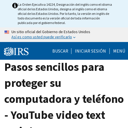
Skip
La Orden Ejecutiva 14224, Designación del inglés como el idioma
oficial de los Estados Unidos, designa al inglés como el idioma
to
oficial de los Estados Unidos. Por lo tanto, la versión en inglés de
main
todo documento es la versión oficial de toda información
publicada por el gobierno federal.
content
Un sitio oficial del Gobierno de Estados Unidos
Así es como usted puede verificarlo
BUSCAR
INICIAR SESIÓN
MENÚ
Pasos sencillos para
proteger su
computadora y teléfono
- YouTube video text