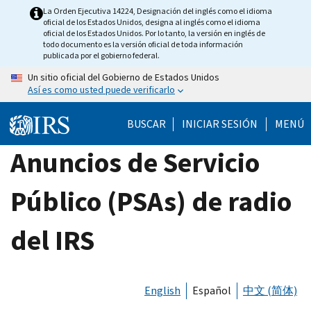
Skip
La Orden Ejecutiva 14224, Designación del inglés como el idioma
oficial de los Estados Unidos, designa al inglés como el idioma
to
oficial de los Estados Unidos. Por lo tanto, la versión en inglés de
main
todo documento es la versión oficial de toda información
publicada por el gobierno federal.
content
Un sitio oficial del Gobierno de Estados Unidos
Así es como usted puede verificarlo
BUSCAR
INICIAR SESIÓN
MENÚ
Anuncios de Servicio
Público (PSAs) de radio
del IRS
English
Español
中文 (简体)