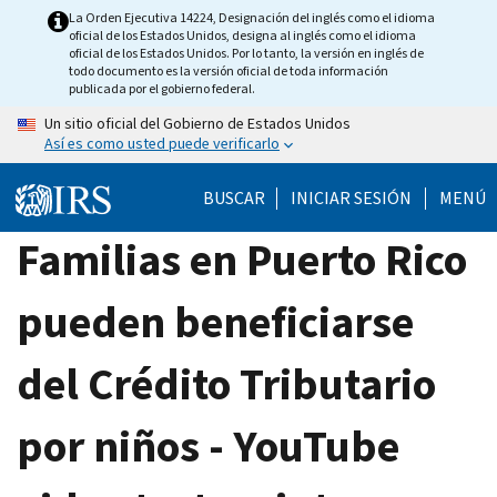
Skip
La Orden Ejecutiva 14224, Designación del inglés como el idioma
oficial de los Estados Unidos, designa al inglés como el idioma
to
oficial de los Estados Unidos. Por lo tanto, la versión en inglés de
main
todo documento es la versión oficial de toda información
publicada por el gobierno federal.
content
Un sitio oficial del Gobierno de Estados Unidos
Así es como usted puede verificarlo
BUSCAR
INICIAR SESIÓN
MENÚ
Familias en Puerto Rico
pueden beneficiarse
del Crédito Tributario
por niños - YouTube