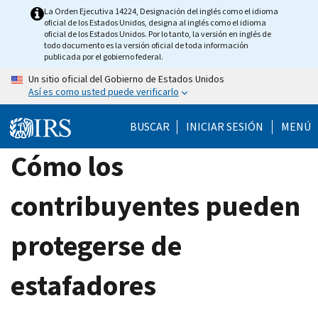
Skip
La Orden Ejecutiva 14224, Designación del inglés como el idioma
oficial de los Estados Unidos, designa al inglés como el idioma
to
oficial de los Estados Unidos. Por lo tanto, la versión en inglés de
main
todo documento es la versión oficial de toda información
publicada por el gobierno federal.
content
Un sitio oficial del Gobierno de Estados Unidos
Así es como usted puede verificarlo
BUSCAR
INICIAR SESIÓN
MENÚ
Cómo los
contribuyentes pueden
protegerse de
estafadores