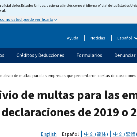
ficial de los Estados Unidos, designa al inglés como el idioma oficial de los Estados Unid
ral.
 como usted puede verificarlo
Ayuda
Noticias
Español
os
Créditos y Deducciones
Formularios
Denunciar 
un alivio de multas para las empresas que presentaron ciertas declaraciones
livio de multas para las 
 declaraciones de 2019 o 
English
Español
中文 (简体)
中文 (繁體)