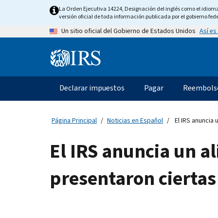
Skip
La Orden Ejecutiva 14224, Designación del inglés como el idioma o
to
versión oficial de toda información publicada por el gobierno fede
main
Así es
Un sitio oficial del Gobierno de Estados Unidos
content
Information
Menu
Declarar impuestos
Pagar
Reembols
Navegación
principal
Página Principal
Noticias en Español
El IRS anuncia 
El IRS anuncia un a
presentaron ciertas