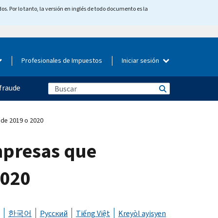
os. Por lo tanto, la versión en inglés de todo documento es la
Profesionales de Impuestos
Iniciar sesión
fraude
 de 2019 o 2020
empresas que
2020
한국어
Русский
Tiếng Việt
Kreyòl ayisyen