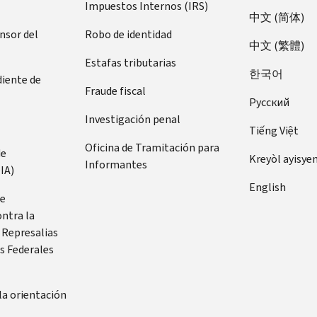
Impuestos Internos (IRS)
中文 (简体)
ensor del
Robo de identidad
中文 (繁體)
Estafas tributarias
한국어
diente de
Fraude fiscal
Pусский
Investigación penal
Tiếng Việt
Oficina de Tramitación para
de
Kreyòl ayisye
Informantes
IA)
English
de
ontra la
 Represalias
s Federales
la orientación