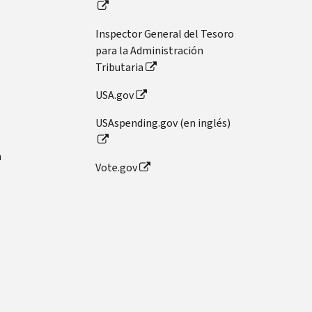
Inspector General del Tesoro
para la Administración
Tributaria
USA.gov
USAspending.gov (en inglés)
n
Vote.gov