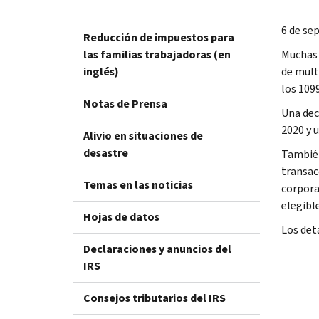
6 de se
Reducción de impuestos para
las familias trabajadoras (en
Muchas 
inglés)
de mult
los 1099
Notas de Prensa
Una dec
2020 y u
Alivio en situaciones de
desastre
También
transac
Temas en las noticias
corpora
elegibl
Hojas de datos
Los det
Declaraciones y anuncios del
IRS
Consejos tributarios del IRS