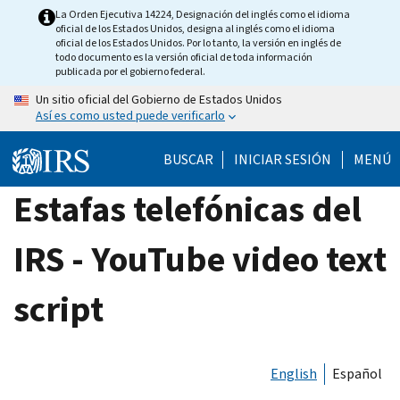
Skip
La Orden Ejecutiva 14224, Designación del inglés como el idioma
oficial de los Estados Unidos, designa al inglés como el idioma
to
oficial de los Estados Unidos. Por lo tanto, la versión en inglés de
main
todo documento es la versión oficial de toda información
publicada por el gobierno federal.
content
Un sitio oficial del Gobierno de Estados Unidos
Así es como usted puede verificarlo
BUSCAR
INICIAR SESIÓN
MENÚ
Estafas telefónicas del
IRS - YouTube video text
script
English
Español