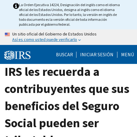
Skip
La Orden Ejecutiva 14224, Designación del inglés como el idioma
oficial de los Estados Unidos, designa al inglés como el idioma
to
oficial de los Estados Unidos. Por lo tanto, la versión en inglés de
main
todo documento es la versión oficial de toda información
publicada por el gobierno federal.
content
Un sitio oficial del Gobierno de Estados Unidos
Así es como usted puede verificarlo
BUSCAR
INICIAR SESIÓN
MENÚ
IRS les recuerda a
contribuyentes que sus
beneficios del Seguro
Social pueden ser