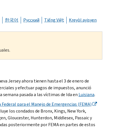
한국어
Русский
Tiếng Việt
Kreyòl ayisyen
uales.
va Jersey ahora tienen hasta el 3 de enero de
erciales y efectuar pagos de impuestos, anunció
la semana pasada a las víctimas de Ida en
Luisiana
.
 Federal para el Manejo de Emergencias (FEMA)
ncluye los condados de
Bronx, Kings, New York,
en, Gloucester, Hunterdon, Middlesex, Passaic
y
gnadas posteriormente por FEMA en partes de estos