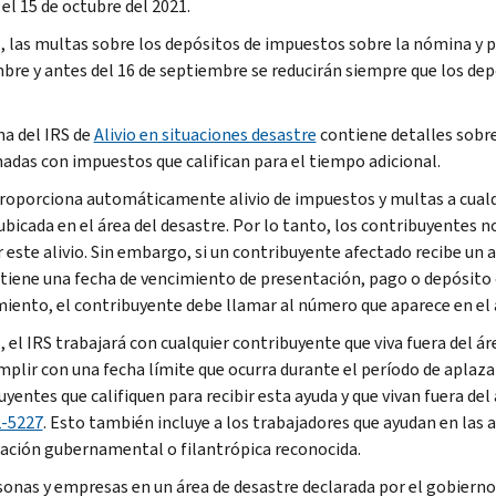
el 15 de octubre del 2021.
 las multas sobre los depósitos de impuestos sobre la nómina y p
bre y antes del 16 de septiembre se reducirán siempre que los dep
na del IRS de
Alivio en situaciones desastre
contiene detalles sobre
nadas con impuestos que califican para el tiempo adicional.
proporciona automáticamente alivio de impuestos y multas a cualq
 ubicada en el área del desastre. Por lo tanto, los contribuyentes 
 este alivio. Sin embargo, si un contribuyente afectado recibe un 
 tiene una fecha de vencimiento de presentación, pago o depósito 
iento, el contribuyente debe llamar al número que aparece en el a
 el IRS trabajará con cualquier contribuyente que viva fuera del ár
mplir con una fecha límite que ocurra durante el período de aplaz
uyentes que califiquen para recibir esta ayuda y que vivan fuera de
2-5227
. Esto también incluye a los trabajadores que ayudan en las ac
ación gubernamental o filantrópica reconocida.
sonas y empresas en un área de desastre declarada por el gobierno 