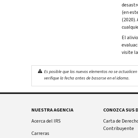
desastr
(en est
(2020).
cualqui
El aliv
evaluac
visite l
Es posible que los nuevos elementos no se actualicen 
verifique la fecha antes de basarse en el idioma.
NUESTRA AGENCIA
CONOZCA SUS 
Acerca del IRS
Carta de Derecho
Contribuyente
Carreras