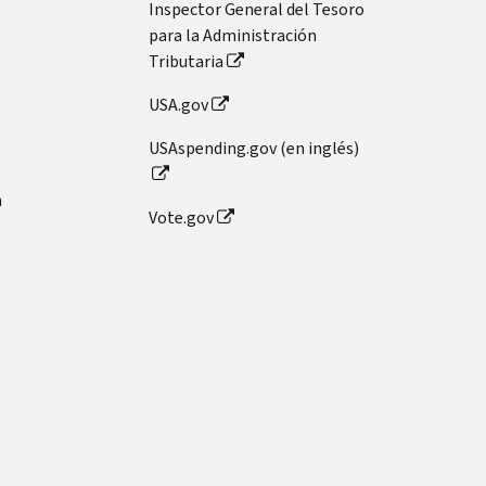
Inspector General del Tesoro
para la Administración
Tributaria
USA.gov
USAspending.gov (en inglés)
n
Vote.gov