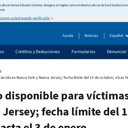
ficial de los Estados Unidos, designa al inglés como el idioma oficial de los Estados Unid
ral.
 como usted puede verificarlo
Ayuda
Noticias
Español
os
Créditos y Deducciones
Formularios
Denunciar 
a
acán Ida en Nueva York y Nueva Jersey; fecha límite del 15 de octubre, otras 
io disponible para víctima
Jersey; fecha límite del 1
asta el 3 de enero