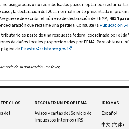
e no aseguradas o no reembolsadas pueden optar por reclamarlas en
e caso, la declaración del 2021 normalmente presentada el próximo
 Asegúrese de escribir el número de declaración de FEMA,
4614 par
er declaración que reclame una pérdida. Consulte la
Publicación 54
io tributario es parte de una respuesta federal coordinada por el d
iones de daños locales proporcionadas por FEMA. Para obtener inf
a página de
DisasterAssistance
.gov
.
después de su publicación. Por favor,
DERECHOS
RESOLVER UN PROBLEMA
IDIOMAS
s del
Avisos y cartas del Servicio de
Español
Impuestos Internos (IRS)
中文 (简体)