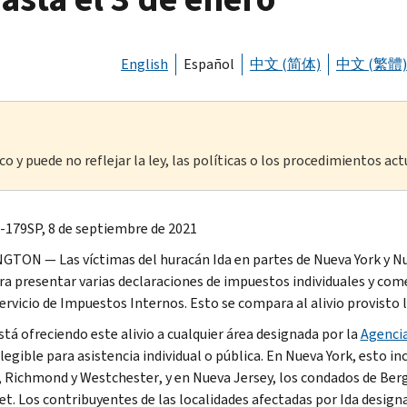
English
Español
中文 (简体)
中文 (繁體)
o y puede no reflejar la ley, las políticas o los procedimientos act
-179SP, 8 de septiembre de 2021
TON — Las víctimas del huracán Ida en partes de Nueva York y Nue
ra presentar varias declaraciones de impuestos individuales y com
Servicio de Impuestos Internos. Esto se compara al alivio provisto 
stá ofreciendo este alivio a cualquier área designada por la
Agencia
egible para asistencia individual o pública. En Nueva York, esto i
, Richmond
y
Westchester
, y en Nueva Jersey, los condados de
Berg
et
. Los contribuyentes de las localidades afectadas por Ida desi