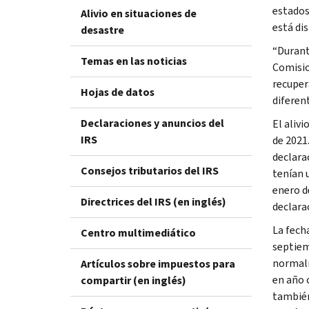
estados
Alivio en situaciones de
está di
desastre
“Durante
Temas en las noticias
Comisio
recuper
Hojas de datos
diferen
Declaraciones y anuncios del
El aliv
IRS
de 2021
declara
Consejos tributarios del IRS
tenían 
enero d
Directrices del IRS (en inglés)
declara
La fech
Centro multimediático
septiem
normalm
Artículos sobre impuestos para
en año 
compartir (en inglés)
también