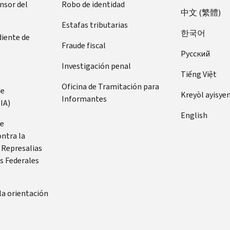
ensor del
Robo de identidad
中文 (繁體)
Estafas tributarias
한국어
diente de
Fraude fiscal
Pусский
Investigación penal
Tiếng Việt
Oficina de Tramitación para
de
Kreyòl ayisye
Informantes
IA)
English
de
ontra la
 Represalias
s Federales
la orientación