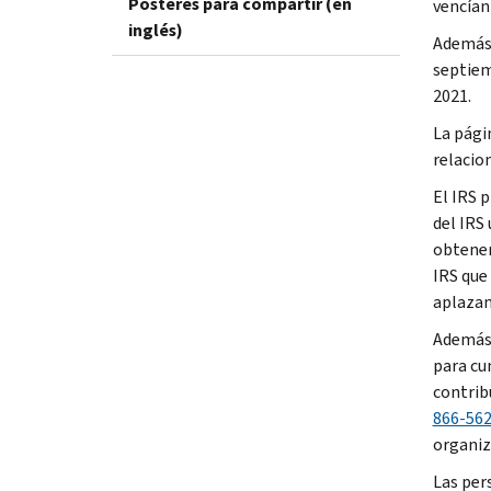
Pósteres para compartir (en
vencían 
inglés)
Además,
septiem
2021.
La pági
relacio
El IRS 
del IRS
obtener
IRS que
aplazam
Además,
para cu
contrib
866-56
organiz
Las per