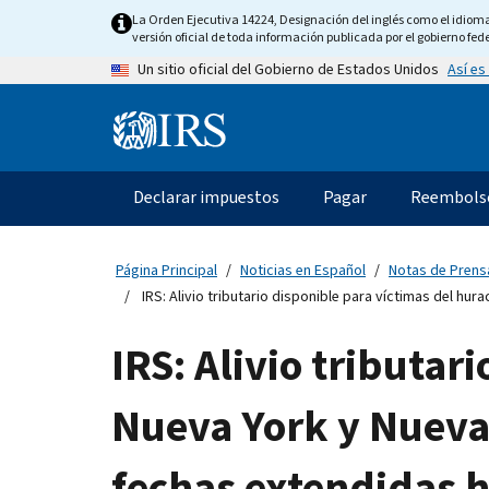
Skip
La Orden Ejecutiva 14224, Designación del inglés como el idioma o
to
versión oficial de toda información publicada por el gobierno fede
main
Así es
Un sitio oficial del Gobierno de Estados Unidos
content
Information
Menu
Declarar impuestos
Pagar
Reembols
Navegación
principal
Página Principal
Noticias en Español
Notas de Prens
IRS: Alivio tributario disponible para víctimas del hur
IRS: Alivio tributar
Nueva York y Nueva 
fechas extendidas h