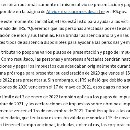
 recibirán automáticamente el mismo alivio de presentación y pago
sponible en la página de
Alivio en situaciones desastre
en IRS.gov.
 este momento tan difícil, el IRS está listo para ayudar a las víct
nado del IRS. "Queremos que las personas afectadas por este deva
ación de ellos y sus familias. Para brindar asistencia ahora y en 
tes tipos de asistencia disponibles para ayudar a las personas y em
io tributario pospone varios plazos de presentación y pago de impu
. Como resultado, las personas y empresas afectadas tendrán hasta
ciones y pagar los impuestos que adeudaban originalmente durante 
una prórroga para presentar su declaración de 2020 que vence el 15
e 2022 para presentarla. Sin embargo, el IRS señaló que debido a 
ciones de 2020 vencieron el 17 de mayo de 2021, esos pagos no son e
a límite del 3 de enero de 2022 también aplica a los pagos de impu
bre de 2021, y las declaraciones de impuestos sobre nómina e im
ente vencen el 1ro de noviembre de 2021. También aplica a las o
calendario, que tenía una extensión válida que vencía el 15 de no
 tienen el tiempo adicional, incluidas, entre otras, las corporaci