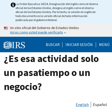
Skip
La Orden Ejecutiva 14224, Designación del inglés como el idioma
oficial de los Estados Unidos, designa al inglés como el idioma
to
oficial de los Estados Unidos. Por lo tanto, la versión en inglés de
main
todo documento es la versión oficial de toda información
publicada por el gobierno federal.
content
Un sitio oficial del Gobierno de Estados Unidos
Así es como usted puede verificarlo
BUSCAR
INICIAR SESIÓN
MENÚ
¿Es esa actividad solo
un pasatiempo o un
negocio?
English
Español