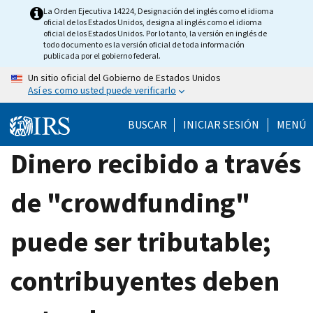
Skip
La Orden Ejecutiva 14224, Designación del inglés como el idioma
oficial de los Estados Unidos, designa al inglés como el idioma
to
oficial de los Estados Unidos. Por lo tanto, la versión en inglés de
main
todo documento es la versión oficial de toda información
publicada por el gobierno federal.
content
Un sitio oficial del Gobierno de Estados Unidos
Así es como usted puede verificarlo
BUSCAR
INICIAR SESIÓN
MENÚ
Dinero recibido a través
de "crowdfunding"
puede ser tributable;
contribuyentes deben