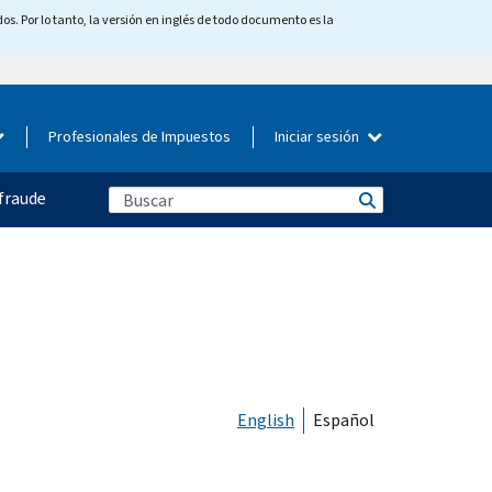
os. Por lo tanto, la versión en inglés de todo documento es la
Profesionales de Impuestos
Iniciar sesión
fraude
English
Español