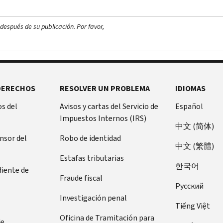
después de su publicación. Por favor,
DERECHOS
RESOLVER UN PROBLEMA
IDIOMAS
s del
Avisos y cartas del Servicio de
Español
Impuestos Internos (IRS)
中文 (简体)
ensor del
Robo de identidad
中文 (繁體)
Estafas tributarias
한국어
diente de
Fraude fiscal
Pусский
Investigación penal
Tiếng Việt
Oficina de Tramitación para
de