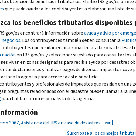
 la obtención de beneficios tributarios. El sitio IRS.gov/es ofrece
es
que puede ayudar a los contribuyentes a elaborar una lista de s
ca los beneficios tributarios disponibles 
RS.gov/es encontrará información sobre
ayuda y alivio por emerge
s negocios
. Los contribuyentes también deben consultar la
Public
contribuyentes que residan en una zona declarada zona de desastre 
a nación
en IRS.gov/es y seleccionar su estado para consultar los al
nes vivan en zonas designadas para recibir ayuda por desastres
entar declaraciones y realizar pagos de diversos impuestos cuyo 
actar a la agencia para acceder a este beneficio.
contribuyentes y profesionales de impuestos que residan en una zo
an preguntas relacionadas con el desastre pueden llamar a la línea
7
para hablar con un especialista de la agencia.
información
ción 3067, Asistencia del IRS en caso de desastres
PDF
Suscríbase a los consejos tributar