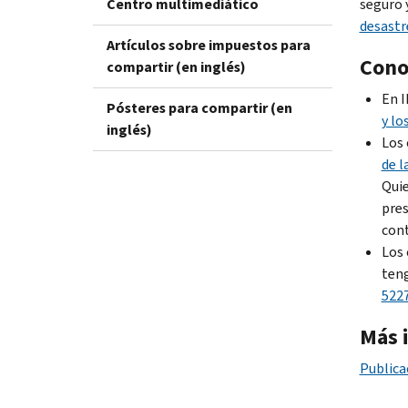
Centro multimediático
seguro y
desastr
Artículos sobre impuestos para
Conoz
compartir (en inglés)
En I
Pósteres para compartir (en
y lo
inglés)
Los 
de l
Quie
pres
cont
Los 
teng
522
Más 
Publica