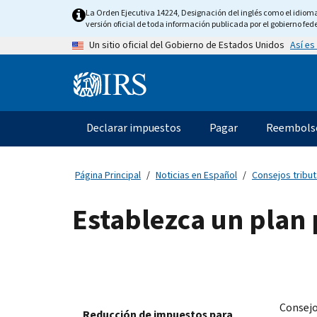
Skip
La Orden Ejecutiva 14224, Designación del inglés como el idioma o
to
versión oficial de toda información publicada por el gobierno fede
main
Así es
Un sitio oficial del Gobierno de Estados Unidos
content
Information
Menu
Declarar impuestos
Pagar
Reembols
Navegación
principal
Página Principal
Noticias en Español
Consejos tribut
Establezca un plan 
Consejo 
Reducción de impuestos para