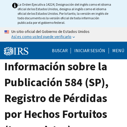
Skip
La Orden Ejecutiva 14224, Designación del inglés como el idioma
oficial de los Estados Unidos, designa al inglés como el idioma
to
oficial de los Estados Unidos. Por lo tanto, la versión en inglés de
main
todo documento es la versión oficial de toda información
publicada por el gobierno federal.
content
Un sitio oficial del Gobierno de Estados Unidos
Así es como usted puede verificarlo
BUSCAR
INICIAR SESIÓN
MENÚ
Información sobre la
Publicación 584 (SP),
Registro de Pérdidas
por Hechos Fortuitos