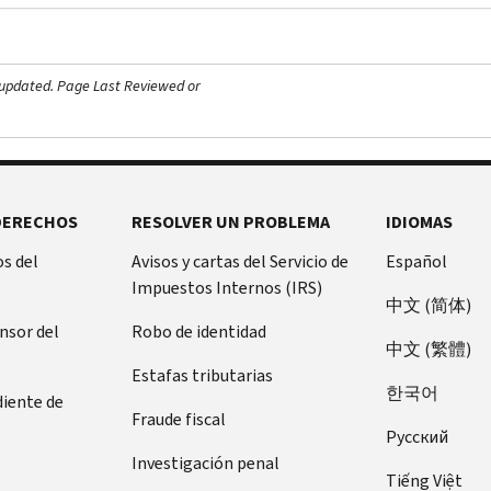
 updated.
Page Last Reviewed or
DERECHOS
RESOLVER UN PROBLEMA
IDIOMAS
s del
Avisos y cartas del Servicio de
Español
Impuestos Internos (IRS)
中文 (简体)
ensor del
Robo de identidad
中文 (繁體)
Estafas tributarias
한국어
diente de
Fraude fiscal
Pусский
Investigación penal
Tiếng Việt