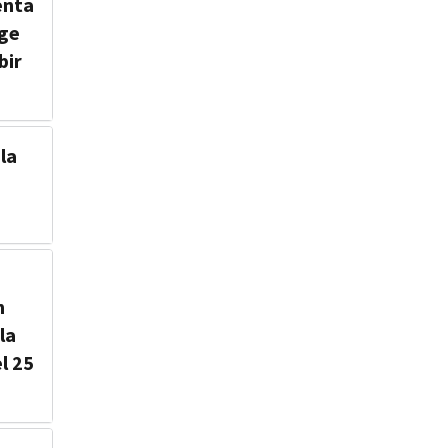
enta
uge
bir
la
n
la
l 25