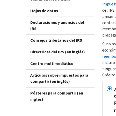
impues
del IRS
Hojas de datos
present
Declaraciones y anuncios del
contact
IRS
reembol
prepaga
Consejos tributarios del IRS
Si no r
económi
Directrices del IRS (en inglés)
reembol
incluso
Centro multimediático
ninguna
Crédito
Artículos sobre impuestos para
compartir (en inglés)
Pósteres para compartir (en
inglés)