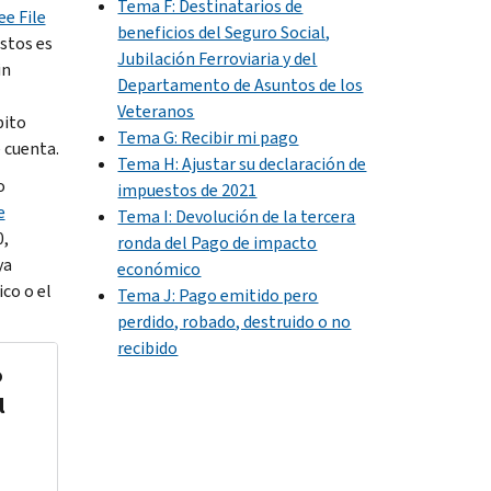
Tema F: Destinatarios de
ee File
beneficios del Seguro Social,
stos es
Jubilación Ferroviaria y del
in
Departamento de Asuntos de los
Veteranos
bito
Tema G: Recibir mi pago
 cuenta.
Tema H: Ajustar su declaración de
o
impuestos de 2021
e
Tema I: Devolución de la tercera
0,
ronda del Pago de impacto
ya
económico
co o el
Tema J: Pago emitido pero
perdido, robado, destruido o no
recibido
o
l