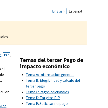
English
Español
uales.
P
,
PDF
Temas del tercer Pago de
impacto económico
 el
 de
Tema A: Información general
1,
Tema B: Elegibilidad y cálculo del
tercer pago
lquier
Tema C: Pagos adicionales
Tema D: Tarjetas EIP
Tema E: Solicitar mi pago
l de