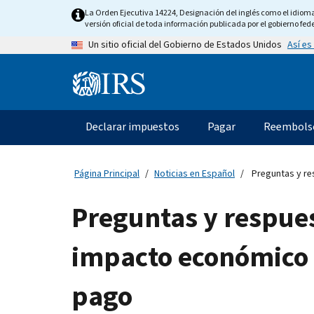
Skip
La Orden Ejecutiva 14224, Designación del inglés como el idioma o
to
versión oficial de toda información publicada por el gobierno fede
main
Así es
Un sitio oficial del Gobierno de Estados Unidos
content
Information
Menu
Declarar impuestos
Pagar
Reembols
Navegación
principal
Página Principal
Noticias en Español
Preguntas y res
Preguntas y respues
impacto económico —
pago