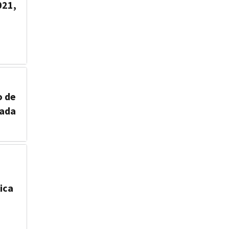
021,
o de
zada
ica