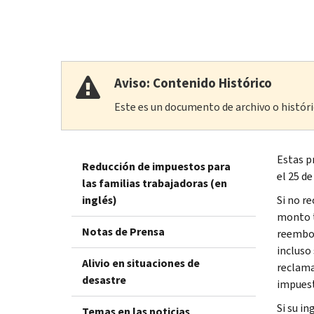
Aviso: Contenido Histórico
Este es un documento de archivo o históric
Estas p
Reducción de impuestos para
el 25 d
las familias trabajadoras (en
inglés)
Si no r
monto t
Notas de Prensa
reembol
incluso
Alivio en situaciones de
reclama
desastre
impuest
Si su i
Temas en las noticias