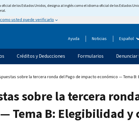
ficial de los Estados Unidos, designa al inglés como el idioma oficial de los Estados Unid
ral.
 como usted puede verificarlo
Ayuda
Noticias
Español
os
Créditos y Deducciones
Formularios
Denunciar 
puestas sobre la tercera ronda del Pago de impacto económico — Tema B: El
tas sobre la tercera rond
 Tema B: Elegibilidad y c