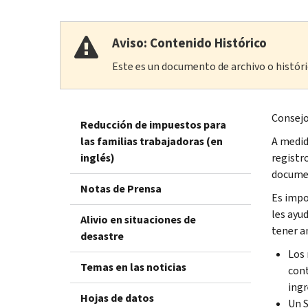
Aviso: Contenido Histórico
Este es un documento de archivo o históric
Consejo
Reducción de impuestos para
las familias trabajadoras (en
A medid
inglés)
registr
documen
Notas de Prensa
Es impo
les ayu
Alivio en situaciones de
tener a
desastre
Los 
Temas en las noticias
cont
ingr
Hojas de datos
Un S