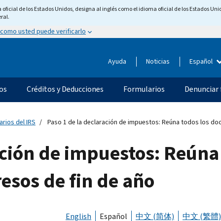
ficial de los Estados Unidos, designa al inglés como el idioma oficial de los Estados Unid
ral.
 como usted puede verificarlo
Ayuda
Noticias
Español
os
Créditos y Deducciones
Formularios
Denunciar 
arios del IRS
Paso 1 de la declaración de impuestos: Reúna todos los do
ación de impuestos: Reúna
esos de fin de año
English
Español
中文 (简体)
中文 (繁體)