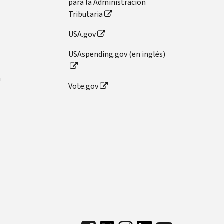
para la Administración
Tributaria
USA.gov
USAspending.gov (en inglés)
n
Vote.gov