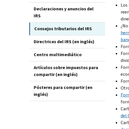
Los 
Declaraciones y anuncios del
reem
IRS
dine
¿No 
Consejos tributarios del IRS
herr
banc
Directrices del IRS (en inglés)
Form
Form
Centro multimediático
divi
Form
Artículos sobre impuestos para
eco
compartir (en inglés)
Form
Pósteres para compartir (en
Otro
inglés)
Form
form
Cart
del 
Cart