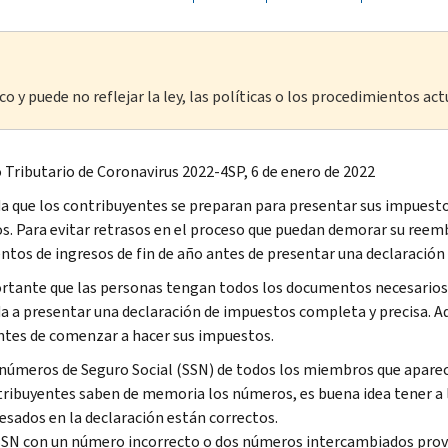
o y puede no reflejar la ley, las políticas o los procedimientos act
 Tributario de Coronavirus 2022-4SP, 6 de enero de 2022
a que los contribuyentes se preparan para presentar sus impuestos
os. Para evitar retrasos en el proceso que puedan demorar su reem
tos de ingresos de fin de año antes de presentar una declaración
rtante que las personas tengan todos los documentos necesarios 
da a presentar una declaración de impuestos completa y precisa. A
ntes de comenzar a hacer sus impuestos.
números de Seguro Social (SSN) de todos los miembros que apare
ribuyentes saben de memoria los números, es buena idea tener a l
esados en la declaración están correctos.
SN con un número incorrecto o dos números intercambiados provo