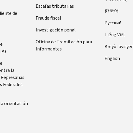
Estafas tributarias
한국어
diente de
Fraude fiscal
Pусский
Investigación penal
Tiếng Việt
Oficina de Tramitación para
de
Kreyòl ayisye
Informantes
IA)
English
de
ontra la
 Represalias
s Federales
la orientación