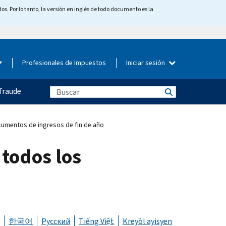
os. Por lo tanto, la versión en inglés de todo documento es la
Profesionales de Impuestos
Iniciar sesión
fraude
cumentos de ingresos de fin de año
 todos los
한국어
Русский
Tiếng Việt
Kreyòl ayisyen