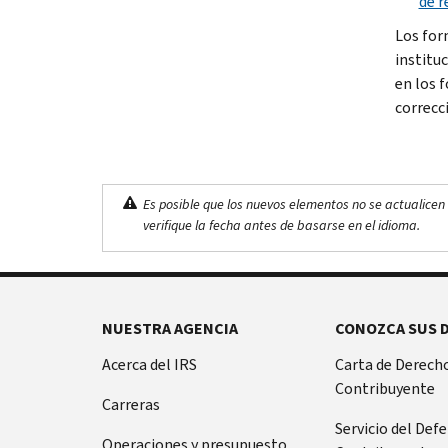
de 
Los for
institu
en los 
correcc
Es posible que los nuevos elementos no se actualicen 
verifique la fecha antes de basarse en el idioma.
NUESTRA AGENCIA
CONOZCA SUS 
Acerca del IRS
Carta de Derecho
Contribuyente
Carreras
Servicio del Def
Operaciones y presupuesto