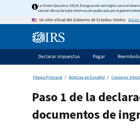
Skip
La Orden Ejecutiva 14224, Designación del inglés como el idioma o
to
versión oficial de toda información publicada por el gobierno fede
main
Así es
Un sitio oficial del Gobierno de Estados Unidos
content
Information
Menu
Declarar impuestos
Pagar
Reembols
Navegación
principal
Página Principal
Noticias en Español
Consejos tribut
Paso 1 de la declar
documentos de ingr