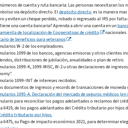
números de cuenta y ruta bancaria. Las personas necesitaran los n
bolso via depósito directo. El
depósito directo
es la manera mas 
ro y eviten un cheque perdido, robado o regresado al IRS por falta 
tiene una cuenta bancaria? Aprenda a abrir una cuenta en un
banco
amienta de localización de Cooperativas de crédito
nacionales.
ario de beneficios para veteranos
.
ularios W-2 de los empleadores.
ularios 1099 de los bancos, agencias emisoras y otros clientes 
dendos, distribuciones de jubilación, anualidades o plan de retiro.
ularios 1099-K, 1099-MISC, W-2 u otras declaraciones de ingreso
nomy
".
ulario 1099-INT de intereses recibidos.
s documentos de ingresos y records de transacciones de moneda v
ularios 1095-A, Declaración del mercado de seguros médicos (en 
ulario para reconciliar los pagos adelantados o reclamos del crédi
a 6419, de los pagos adelantados del Crédito tributario por hijos d
Crédito tributario por hijos.
a 6475, su Pago de impacto económico 2021, para determinar eleg