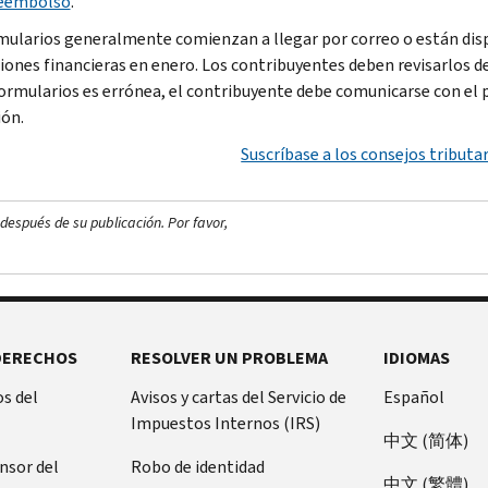
reembolso
.
mularios generalmente comienzan a llegar por correo o están disp
ciones financieras en enero. Los contribuyentes deben revisarlos
formularios es errónea, el contribuyente debe comunicarse con el 
ión.
Suscríbase a los consejos tributar
después de su publicación. Por favor,
DERECHOS
RESOLVER UN PROBLEMA
IDIOMAS
s del
Avisos y cartas del Servicio de
Español
Impuestos Internos (IRS)
中文 (简体)
ensor del
Robo de identidad
中文 (繁體)