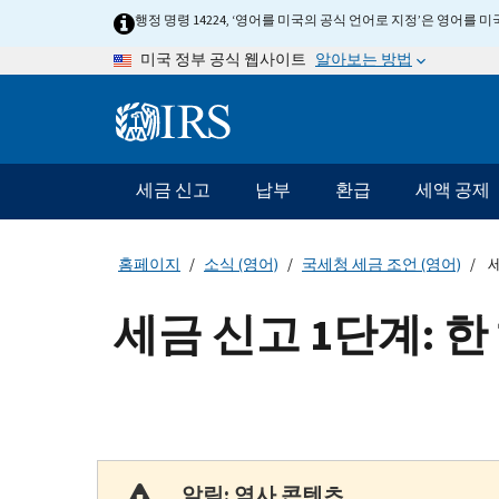
Skip
행정 명령 14224, ‘영어를 미국의 공식 언어로 지정’은 영어를
to
알아보는 방법
미국 정부 공식 웹사이트
main
content
Information
Menu
세금 신고
납부
환급
세액 공제
메
인
네
홈페이지
소식 (영어)
국세청 세금 조언 (영어)
세
비
게
세금 신고 1단계: 한
이
션
바
알림: 역사 콘텐츠