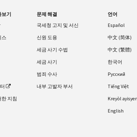
아보기
문제 해결
언어
장
국세청 고지 및 서신
Español
비스
신원 도용
中文 (简体)
세금 사기 수법
中文 (繁體)
세금 사기
한국어
범죄 수사
Pусский
이터
내부 고발자 부서
Tiếng Việt
대한 지침
Kreyòl ayisye
English