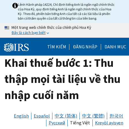
Skip
Lệnh Hành pháp 14224, Chỉ định tiếng Anh là ngôn ngữ chính thức
của Hoa Kỳ, quy định tiếng Anh là ngôn ngữ chính thức của Hoa
to
Kỳ. Theo đó, phiên bản tiếng Anh của tất cả các tài liệu là phiên
main
bản có thẩm quyền của tất cả thông tin của liên bang.
content
Một trang web chính thức của chính phủ Hoa Kỳ
Đây là cách bạn biết
TÌM KIẾM
ĐĂNG NHẬP
DANH MỤC
Khai thuế bước 1: Thu
thập mọi tài liệu về thu
nhập cuối năm
English
Español
中文 (简体)
中文 (繁體)
한국어
Русский
Tiếng Việt
Kreyòl ayisyen