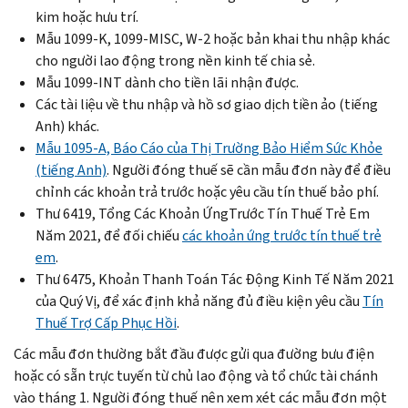
kim hoặc hưu trí.
Mẫu 1099-K, 1099-MISC, W-2 hoặc bản khai thu nhập khác
cho người lao động trong nền kinh tế chia sẻ.
Mẫu 1099-INT dành cho tiền lãi nhận được.
Các tài liệu về thu nhập và hồ sơ giao dịch tiền ảo (tiếng
Anh) khác.
Mẫu 1095-A, Báo Cáo của Thị Trường Bảo Hiểm Sức Khỏe
(tiếng Anh)
. Người đóng thuế sẽ cần mẫu đơn này để điều
chỉnh các khoản trả trước hoặc yêu cầu tín thuế bảo phí.
Thư 6419, Tổng Các Khoản ỨngTrước Tín Thuế Trẻ Em
Năm 2021, để đối chiếu
các khoản ứng trước tín thuế trẻ
em
.
Thư 6475, Khoản Thanh Toán Tác Động Kinh Tế Năm 2021
của Quý Vị, để xác định khả năng đủ điều kiện yêu cầu
Tín
Thuế Trợ Cấp Phục Hồi
.
Các mẫu đơn thường bắt đầu được gửi qua đường bưu điện
hoặc có sẵn trực tuyến từ chủ lao động và tổ chức tài chánh
vào tháng 1. Người đóng thuế nên xem xét các mẫu đơn một