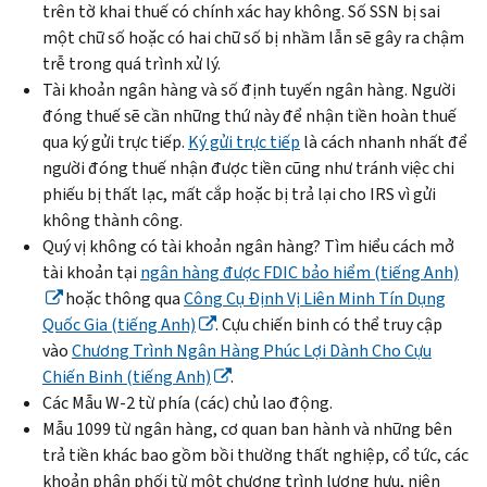
trên tờ khai thuế có chính xác hay không. Số SSN bị sai
một chữ số hoặc có hai chữ số bị nhầm lẫn sẽ gây ra chậm
trễ trong quá trình xử lý.
Tài khoản ngân hàng và số định tuyến ngân hàng. Người
đóng thuế sẽ cần những thứ này để nhận tiền hoàn thuế
qua ký gửi trực tiếp.
Ký gửi trực tiếp
là cách nhanh nhất để
người đóng thuế nhận được tiền cũng như tránh việc chi
phiếu bị thất lạc, mất cắp hoặc bị trả lại cho IRS vì gửi
không thành công.
Quý vị không có tài khoản ngân hàng?
Tìm hiểu cách mở
tài khoản tại
ngân hàng được FDIC bảo hiểm (tiếng Anh)
hoặc thông qua
Công Cụ Định Vị Liên Minh Tín Dụng
Quốc Gia (tiếng Anh)
. Cựu chiến binh có thể truy cập
vào
Chương Trình Ngân Hàng Phúc Lợi Dành Cho Cựu
Chiến Binh (tiếng Anh)
.
Các Mẫu W-2 từ phía (các) chủ lao động.
Mẫu 1099 từ ngân hàng, cơ quan ban hành và những bên
trả tiền khác bao gồm bồi thường thất nghiệp, cổ tức, các
khoản phân phối từ một chương trình lương hưu, niên