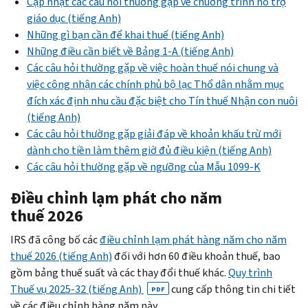
Cập nhật các câu hỏi thường gặp về chương trình hỗ trợ
giáo dục (tiếng Anh)
Những gì bạn cần để khai thuế (tiếng Anh)
Những điều cần biết về Bảng 1-A (tiếng Anh)
Các câu hỏi thường gặp về việc hoàn thuế nói chung và
việc công nhận các chính phủ bộ lạc Thổ dân nhằm mục
đích xác định nhu cầu đặc biệt cho Tín thuế Nhận con nuôi
(tiếng Anh)
Các câu hỏi thường gặp giải đáp về khoản khấu trừ mới
dành cho tiền làm thêm giờ đủ điều kiện (tiếng Anh)
Các câu hỏi thường gặp về ngưỡng của Mẫu 1099-K
Điều chỉnh lạm phát cho năm
thuế 2026
IRS đã công bố các
điều chỉnh lạm phát hàng năm cho năm
thuế 2026 (tiếng Anh)
đối với hơn 60 điều khoản thuế, bao
gồm bảng thuế suất và các thay đổi thuế khác.
Quy trình
Thuế vụ 2025-32 (tiếng Anh)
cung cấp thông tin chi tiết
PDF
về các điều chỉnh hàng năm này.