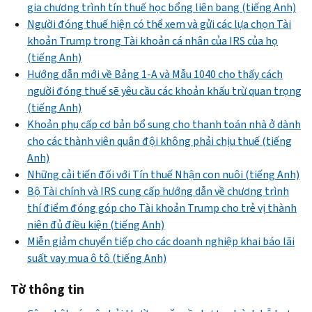
gia chương trình tín thuế học bổng liên bang (tiếng Anh)
Người đóng thuế hiện có thể xem và gửi các lựa chọn Tài
khoản Trump trong Tài khoản cá nhân của IRS của họ
(tiếng Anh)
Hướng dẫn mới về Bảng 1-A và Mẫu 1040 cho thấy cách
người đóng thuế sẽ yêu cầu các khoản khấu trừ quan trọng
(tiếng Anh)
Khoản phụ cấp cơ bản bổ sung cho thanh toán nhà ở dành
cho các thành viên quân đội không phải chịu thuế (tiếng
Anh)
Những cải tiến đối với Tín thuế Nhận con nuôi (tiếng Anh)
Bộ Tài chính và IRS cung cấp hướng dẫn về chương trình
thí điểm đóng góp cho Tài khoản Trump cho trẻ vị thành
niên đủ điều kiện (tiếng Anh)
Miễn giảm chuyển tiếp cho các doanh nghiệp khai báo lãi
suất vay mua ô tô (tiếng Anh)
Tờ thông tin