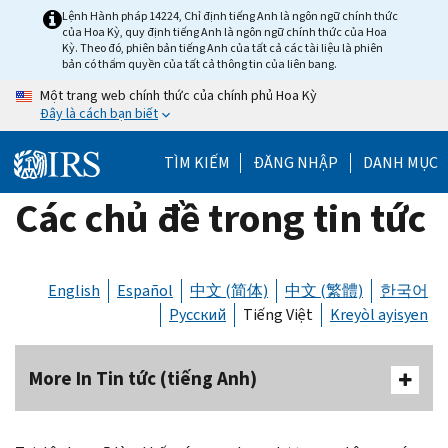
Skip
Lệnh Hành pháp 14224, Chỉ định tiếng Anh là ngôn ngữ chính thức
của Hoa Kỳ, quy định tiếng Anh là ngôn ngữ chính thức của Hoa
to
Kỳ. Theo đó, phiên bản tiếng Anh của tất cả các tài liệu là phiên
main
bản có thẩm quyền của tất cả thông tin của liên bang.
content
Một trang web chính thức của chính phủ Hoa Kỳ
Đây là cách bạn biết
TÌM KIẾM
ĐĂNG NHẬP
DANH MỤC
Các chủ đề trong tin tức
English
Español
中文 (简体)
中文 (繁體)
한국어
Русский
Tiếng Việt
Kreyòl ayisyen
More In Tin tức (tiếng Anh)