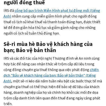
người đóng thuế
IRS
đã
công bố quy trình Miễn Hình phạt tự động mới (tiếng
Anh)
nhằm cung cấp miễn giảm hình phạt cho người đóng
thuế có lịch sử khai thuế và thanh toán đúng hạn, được thiết
kế để đơn giản hóa thủ tục và giảm gánh nặng cho những
người có lịch sử tuân thủ đúng hạn.
Sê-ri mùa hè Bảo vệ khách hàng của
bạn; Bảo vệ bản thân
IRS
và các đối tác của Hội nghị Thượng đỉnh về An ninh cùng
hợp tác để nâng cao nhận thức về trộm cắp dữ liệu trong
cộng đồng chuyên gia thuế thông qua việc phát động
chiến
dịch "Bảo vệ khách hàng của bạn; Bảo vệ bản thân" (tiếng
Anh)
, một sê-ri kéo dài năm tuần nêu bật các bước thực tế mà
chuyên gia thuế có thể thực hiện để bảo vệ dữ liệu của khách
hàng, doanh nghiệp của họ và chính họ khỏi các mối đe dọa
trộm cắp danh tính liên quan đến thuế đang ngày càng phát
triển.