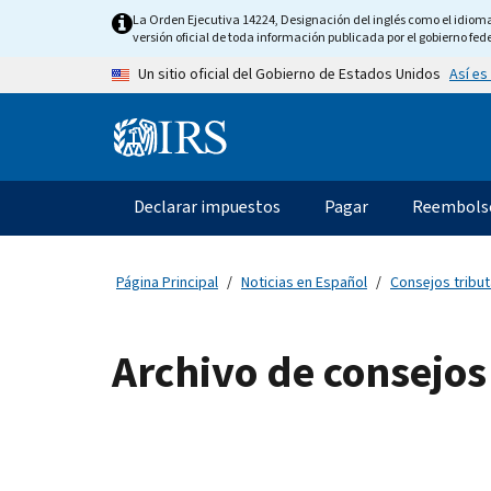
Skip to main content
La Orden Ejecutiva 14224, Designación del inglés como el idioma o
versión oficial de toda información publicada por el gobierno fede
Así es
Un sitio oficial del Gobierno de Estados Unidos
Information Menu
Navegación principal
Declarar impuestos
Pagar
Reembols
Página Principal
Noticias en Español
Consejos tribut
Archivo de consejos 