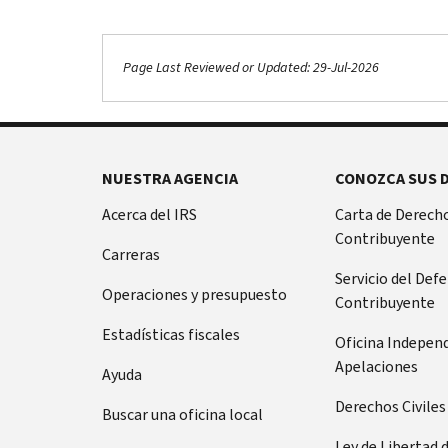
Page Last Reviewed or Updated: 29-Jul-2026
Footer Navigation
NUESTRA AGENCIA
CONOZCA SUS 
Acerca del IRS
Carta de Derecho
Contribuyente
Carreras
Servicio del Def
Operaciones y presupuesto
Contribuyente
Estadísticas fiscales
Oficina Indepen
Apelaciones
Ayuda
Derechos Civiles
Buscar una oficina local
Ley de Libertad 