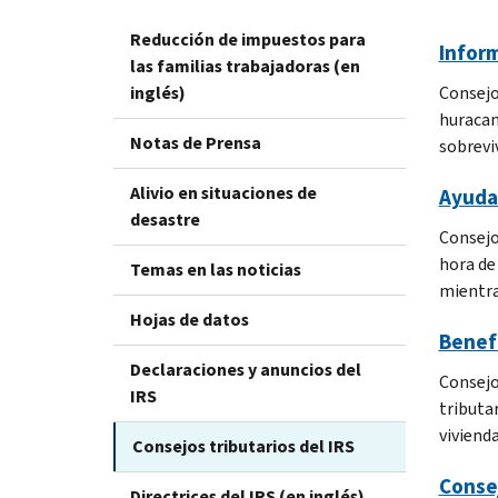
Reducción de impuestos para
Inform
las familias trabajadoras (en
inglés)
Consejo
huracan
Notas de Prensa
sobrevi
Alivio en situaciones de
Ayuda
desastre
Consejo
hora de
Temas en las noticias
mientra
Hojas de datos
Benefi
Declaraciones y anuncios del
Consejo
IRS
tributa
vivienda
Consejos tributarios del IRS
Consej
Directrices del IRS (en inglés)