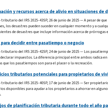
ación y recursos acerca de alivio en situaciones de 
 tributario del IRS 2025-43SP, 26 de junio de 2025 — A pesar de 
es, los desastres pueden suceder en cualquier momento y a cualqui
vientes de desastres que incluye información acerca de prórrogas en
 para decidir entre pasatiempo o negocio
 tributario del IRS 2025-42SP, 24 de junio de 2025 — Los pasatiempo
 declarar impuestos. La diferencia principal entre ambos radica e
s que los pasatiempos son para el placer o la recreación.
cios tributarios potenciales para propietarios de vi
 tributario del IRS 2025-40SP, 17 de junio de 2025 — Ser propietari
rios disponibles para ayudar a los propietarios a ahorrar en algun
.
os de planificación tributaria durante todo el año p