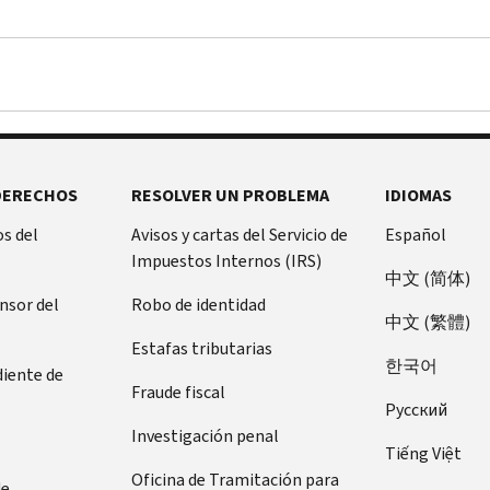
DERECHOS
RESOLVER UN PROBLEMA
IDIOMAS
s del
Avisos y cartas del Servicio de
Español
Impuestos Internos (IRS)
中文 (简体)
ensor del
Robo de identidad
中文 (繁體)
Estafas tributarias
한국어
diente de
Fraude fiscal
Pусский
Investigación penal
Tiếng Việt
Oficina de Tramitación para
de