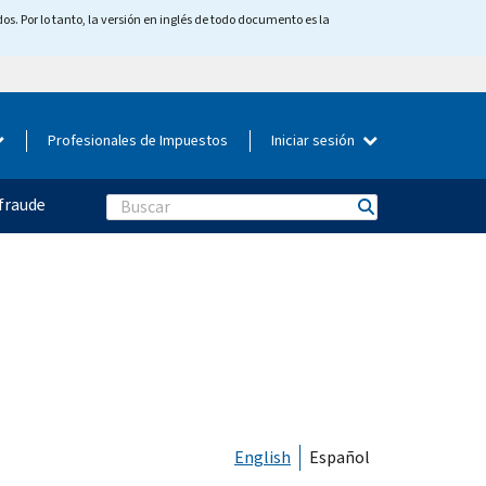
os. Por lo tanto, la versión en inglés de todo documento es la
Profesionales de Impuestos
Iniciar sesión
fraude
Search
English
Español