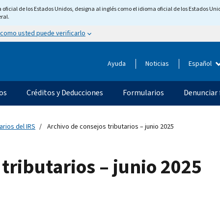
ficial de los Estados Unidos, designa al inglés como el idioma oficial de los Estados Unid
ral.
 como usted puede verificarlo
Ayuda
Noticias
Español
os
Créditos y Deducciones
Formularios
Denunciar 
arios del IRS
Archivo de consejos tributarios – junio 2025
tributarios – junio 2025