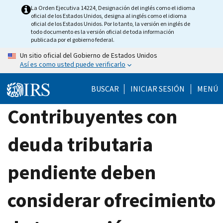
Skip
La Orden Ejecutiva 14224, Designación del inglés como el idioma
oficial de los Estados Unidos, designa al inglés como el idioma
to
oficial de los Estados Unidos. Por lo tanto, la versión en inglés de
main
todo documento es la versión oficial de toda información
publicada por el gobierno federal.
content
Un sitio oficial del Gobierno de Estados Unidos
Así es como usted puede verificarlo
BUSCAR
INICIAR SESIÓN
MENÚ
Contribuyentes con
deuda tributaria
pendiente deben
considerar ofrecimiento