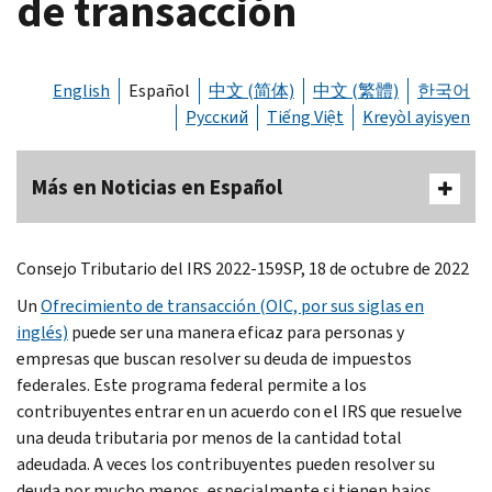
de transacción
English
Español
中文 (简体)
中文 (繁體)
한국어
Русский
Tiếng Việt
Kreyòl ayisyen
Más en Noticias en Español
Consejo Tributario del IRS 2022-159SP, 18 de octubre de 2022
Un
Ofrecimiento de transacción (OIC, por sus siglas en
inglés)
puede ser una manera eficaz para personas y
empresas que buscan resolver su deuda de impuestos
federales. Este programa federal permite a los
contribuyentes entrar en un acuerdo con el IRS que resuelve
una deuda tributaria por menos de la cantidad total
adeudada. A veces los contribuyentes pueden resolver su
deuda por mucho menos, especialmente si tienen bajos