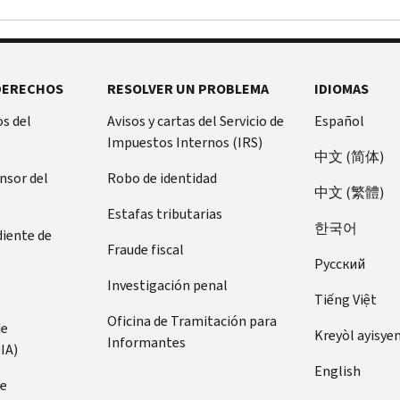
DERECHOS
RESOLVER UN PROBLEMA
IDIOMAS
s del
Avisos y cartas del Servicio de
Español
Impuestos Internos (IRS)
中文 (简体)
ensor del
Robo de identidad
中文 (繁體)
Estafas tributarias
한국어
diente de
Fraude fiscal
Pусский
Investigación penal
Tiếng Việt
Oficina de Tramitación para
de
Kreyòl ayisye
Informantes
IA)
English
de