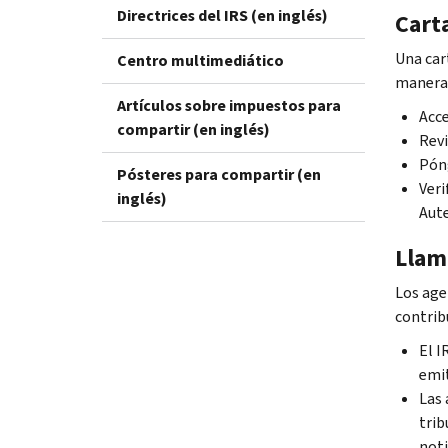
Directrices del IRS (en inglés)
Carta
Una car
Centro multimediático
maneras
Artículos sobre impuestos para
Acce
compartir (en inglés)
Revi
Pón
Pósteres para compartir (en
Veri
inglés)
Aute
Llam
Los age
contrib
El I
emit
Las 
trib
noti