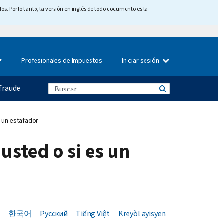
os. Por lo tanto, la versión en inglés de todo documento es la
Profesionales de Impuestos
Iniciar sesión
fraude
 un estafador
usted o si es un
한국어
Русский
Tiếng Việt
Kreyòl ayisyen