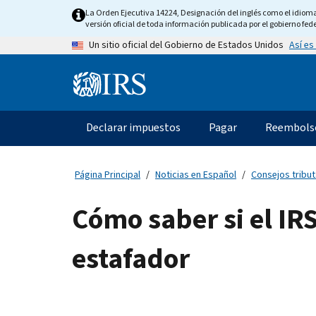
Skip
La Orden Ejecutiva 14224, Designación del inglés como el idioma o
to
versión oficial de toda información publicada por el gobierno fede
main
Así es
Un sitio oficial del Gobierno de Estados Unidos
content
Information
Menu
Declarar impuestos
Pagar
Reembols
Navegación
principal
Página Principal
Noticias en Español
Consejos tribut
Cómo saber si el IR
estafador