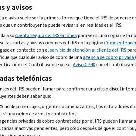
s y avisos
ta o aviso suele ser la primera forma que tiene el IRS de ponerse 
 que un contribuyente puede revisar si en realidad es el IRS.
da a su
cuenta segura del IRS en línea
para ver si una copia de la no
se las cartas y avisos comunes del IRS en la página
Cómo entender s
gase en contacto con el
servicio de atención al cliente del IRS
para 
fique que cualquier aviso de cobro de una
agencia de cobro privada 
nticación del Contribuyente que el
Aviso CP40
que el contribuyente
adas telefónicas
ntes del IRS pueden llamar para confirmar una cita o discutir tem
uyentes deben saber que:
RS no deja mensajes, urgentes o amenazantes, Los estafadores dirán
irá una orden de arresto contra ellos.
agencias privadas de cobro contratadas por el IRS pueden llamar a
utarias inactivas pendientes, pero sólo después de que el contrib
ficación por escrito.