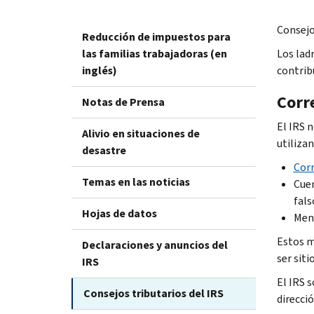
Consejo 
Reducción de impuestos para
las familias trabajadoras (en
Los lad
inglés)
contrib
Corre
Notas de Prensa
El IRS 
Alivio en situaciones de
utilizan
desastre
Corr
Temas en las noticias
Cuen
fals
Hojas de datos
Mens
Estos m
Declaraciones y anuncios del
ser siti
IRS
El IRS 
Consejos tributarios del IRS
direcció