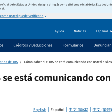
ficial de los Estados Unidos, designa al inglés como el idioma oficial de los Estados Unid
ral.
 como usted puede verificarlo
Ayuda
Noticias
Español
os
Créditos y Deducciones
Formularios
Denunciar 
arios del IRS
Cómo saber si el IRS se está comunicando con usted o si es
S se está comunicando con 
English
Español
中文 (简体)
中文 (繁體)