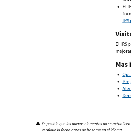
El I
form
IRS
Visi
El IRS p
mejorar
Mas 
Opc
Preg
Aler
Denu
Es posible que los nuevos elementos no se actualicen 
verifique la fecha antes de basarse en el idioma.