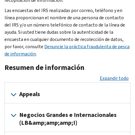
recopilación de información.
Las encuestas del IRS realizadas por correo, teléfono y en
línea proporcionan el nombre de una persona de contacto
del IRS
y/o un número telefónico de contacto de la línea de
ayuda. Si usted tiene dudas sobre la autenticidad de la
encuesta en cualquier documento de recolección de datos,
por favor, consulte
Denuncie la práctica fraudulenta de pesca
de información
.
Resumen de información
Expandir todo
Appeals
Oficina
Fecha de
Negocios Grandes e Internacionales
OMB
del IRS
Actividad
finalización
(LB&amp;amp;amp;I)
1545-
Apelaciones
Apelaciones,
Continuo