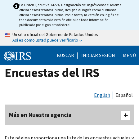
Skip
La Orden Ejecutiva 14224, Designación del inglés como el idioma
oficial de los Estados Unidos, designa al inglés como el idioma
to
oficial de los Estados Unidos. Por lo tanto, la versión en inglés de
main
todo documento es la versión oficial de toda información
publicada por el gobierno federal.
content
Un sitio oficial del Gobierno de Estados Unidos
Así es como usted puede verificarlo
BUSCAR
INICIAR SESIÓN
MENÚ
Encuestas del IRS
English
Español
Más en Nuestra agencia
Esta página proporciona una lista de las encuestas actuales y