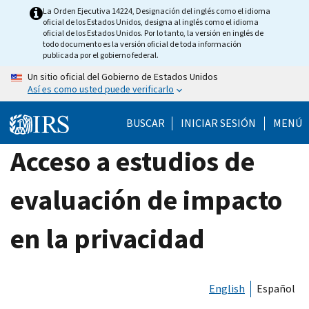
Skip
La Orden Ejecutiva 14224, Designación del inglés como el idioma
oficial de los Estados Unidos, designa al inglés como el idioma
to
oficial de los Estados Unidos. Por lo tanto, la versión en inglés de
main
todo documento es la versión oficial de toda información
publicada por el gobierno federal.
content
Un sitio oficial del Gobierno de Estados Unidos
Así es como usted puede verificarlo
BUSCAR
INICIAR SESIÓN
MENÚ
Acceso a estudios de
evaluación de impacto
en la privacidad
English
Español