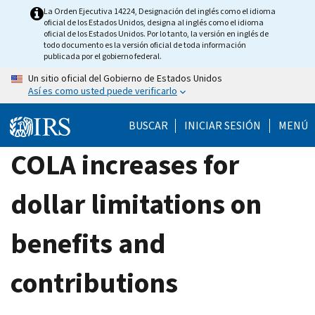
Skip
La Orden Ejecutiva 14224, Designación del inglés como el idioma
oficial de los Estados Unidos, designa al inglés como el idioma
to
oficial de los Estados Unidos. Por lo tanto, la versión en inglés de
main
todo documento es la versión oficial de toda información
publicada por el gobierno federal.
content
Un sitio oficial del Gobierno de Estados Unidos
Así es como usted puede verificarlo
BUSCAR
INICIAR SESIÓN
MENÚ
COLA increases for
dollar limitations on
benefits and
contributions