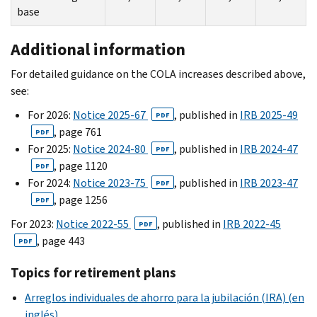
base
Additional information
For detailed guidance on the COLA increases described above,
see:
For 2026:
Notice 2025-67
, published in
IRB 2025-49
PDF
, page 761
PDF
For 2025:
Notice 2024-80
, published in
IRB 2024-47
PDF
, page 1120
PDF
For 2024:
Notice 2023-75
, published in
IRB 2023-47
PDF
, page 1256
PDF
For 2023:
Notice 2022-55
, published in
IRB 2022-45
PDF
, page 443
PDF
Topics for retirement plans
Arreglos individuales de ahorro para la jubilación (IRA) (en
inglés)