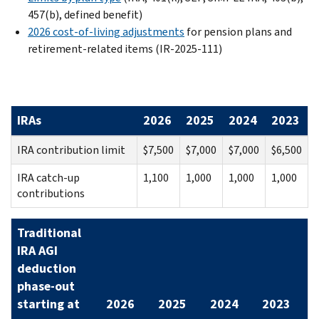
457(b), defined benefit)
2026 cost-of-living adjustments
for pension plans and
retirement-related items (IR-2025-111)
IRAs
2026
2025
2024
2023
IRA contribution limit
$7,500
$7,000
$7,000
$6,500
IRA catch-up
1,100
1,000
1,000
1,000
contributions
Traditional
IRA AGI
deduction
phase-out
starting at
2026
2025
2024
2023