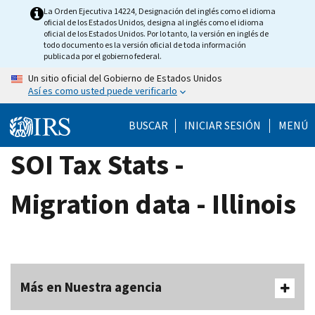
Skip
La Orden Ejecutiva 14224, Designación del inglés como el idioma
oficial de los Estados Unidos, designa al inglés como el idioma
to
oficial de los Estados Unidos. Por lo tanto, la versión en inglés de
main
todo documento es la versión oficial de toda información
publicada por el gobierno federal.
content
Un sitio oficial del Gobierno de Estados Unidos
Así es como usted puede verificarlo
BUSCAR
INICIAR SESIÓN
MENÚ
SOI Tax Stats -
Migration data - Illinois
Más en Nuestra agencia