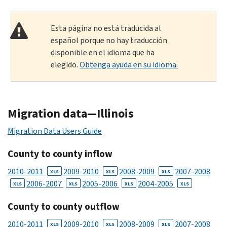
Esta página no está traducida al
español porque no hay traducción
disponible en el idioma que ha
elegido.
Obtenga ayuda en su idioma.
Migration data—Illinois
Migration Data Users Guide
County to county inflow
2010-2011
2009-2010
2008-2009
2007-2008
XLS
XLS
XLS
2006-2007
2005-2006
2004-2005
XLS
XLS
XLS
XLS
County to county outflow
2010-2011
2009-2010
2008-2009
2007-2008
XLS
XLS
XLS