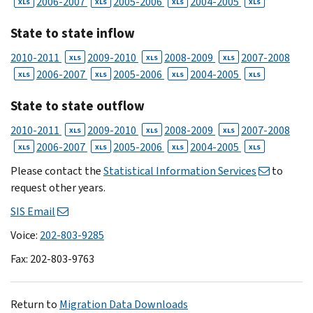
2006-2007
2005-2006
2004-2005
XLS
XLS
XLS
XLS
State to state inflow
2010-2011
2009-2010
2008-2009
2007-2008
XLS
XLS
XLS
2006-2007
2005-2006
2004-2005
XLS
XLS
XLS
XLS
State to state outflow
2010-2011
2009-2010
2008-2009
2007-2008
XLS
XLS
XLS
2006-2007
2005-2006
2004-2005
XLS
XLS
XLS
XLS
Please contact the
Statistical Information Services
to
request other years.
SIS Email
Voice:
202-803-9285
Fax: 202-803-9763
Return to
Migration Data Downloads