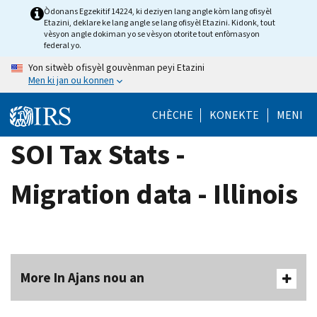
Skip
Òdonans Egzekitif 14224, ki deziyen lang angle kòm lang ofisyèl
Etazini, deklare ke lang angle se lang ofisyèl Etazini. Kidonk, tout
to
vèsyon angle dokiman yo se vèsyon otorite tout enfòmasyon
main
federal yo.
content
Yon sitwèb ofisyèl gouvènman peyi Etazini
Men ki jan ou konnen
CHÈCHE
KONEKTE
MENI
SOI Tax Stats -
Migration data - Illinois
More In Ajans nou an