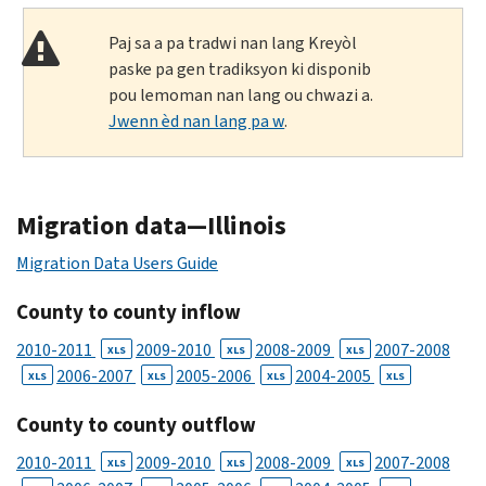
Paj sa a pa tradwi nan lang Kreyòl
paske pa gen tradiksyon ki disponib
pou lemoman nan lang ou chwazi a.
Jwenn èd nan lang pa w
.
Migration data—Illinois
Migration Data Users Guide
County to county inflow
2010-2011
2009-2010
2008-2009
2007-2008
XLS
XLS
XLS
2006-2007
2005-2006
2004-2005
XLS
XLS
XLS
XLS
County to county outflow
2010-2011
2009-2010
2008-2009
2007-2008
XLS
XLS
XLS