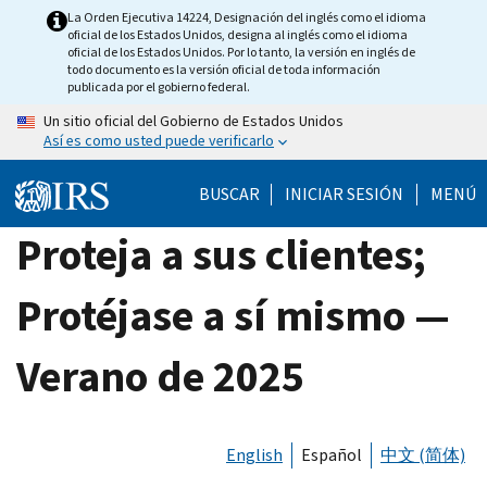
Skip
La Orden Ejecutiva 14224, Designación del inglés como el idioma
oficial de los Estados Unidos, designa al inglés como el idioma
to
oficial de los Estados Unidos. Por lo tanto, la versión en inglés de
main
todo documento es la versión oficial de toda información
publicada por el gobierno federal.
content
Un sitio oficial del Gobierno de Estados Unidos
Así es como usted puede verificarlo
BUSCAR
INICIAR SESIÓN
MENÚ
Proteja a sus clientes;
Protéjase a sí mismo —
Verano de 2025
English
Español
中文 (简体)