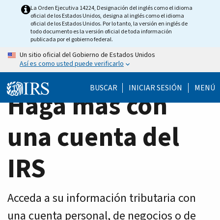
Home
Skip
La Orden Ejecutiva 14224, Designación del inglés como el idioma
oficial de los Estados Unidos, designa al inglés como el idioma
to
Page
oficial de los Estados Unidos. Por lo tanto, la versión en inglés de
main
todo documento es la versión oficial de toda información
publicada por el gobierno federal.
content
Un sitio oficial del Gobierno de Estados Unidos
Así es como usted puede verificarlo
BUSCAR
INICIAR SESIÓN
MENÚ
Haga más con
una cuenta del
IRS
Acceda a su información tributaria con
una cuenta personal, de negocios o de