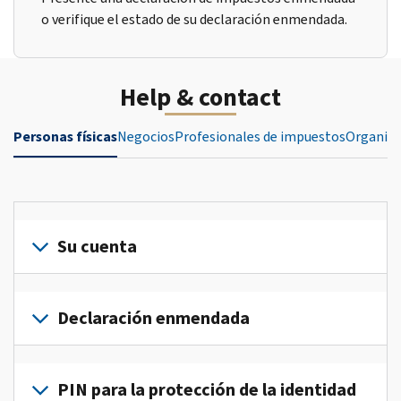
o verifique el estado de su declaración enmendada.
Help & contact
Personas físicas
Negocios
Profesionales de impuestos
Organiza
Su cuenta
Inicie
sesión
Declaración enmendada
o
crea
Presente
una
una
PIN para la protección de la identidad
cuenta