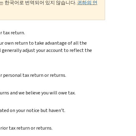
는 한국어로 번역되어 있지 않습니다.
귀하의 언
r tax return.
 your own return to take advantage of all the
 generally adjust your account to reflect the
r personal tax return or returns.
urns and we believe you will owe tax.
cated on your notice but haven’t.
rior tax return or returns.