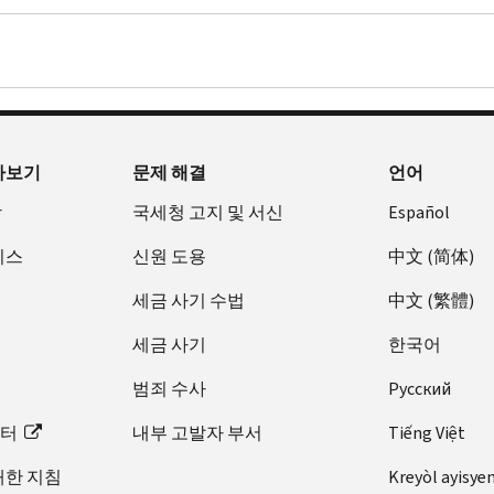
아보기
문제 해결
언어
장
국세청 고지 및 서신
Español
비스
신원 도용
中文 (简体)
세금 사기 수법
中文 (繁體)
세금 사기
한국어
범죄 수사
Pусский
이터
내부 고발자 부서
Tiếng Việt
대한 지침
Kreyòl ayisye