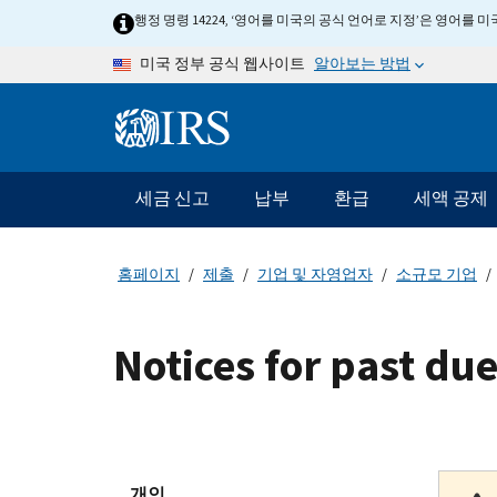
Skip to main content
행정 명령 14224, ‘영어를 미국의 공식 언어로 지정’은 영어를
알아보는 방법
미국 정부 공식 웹사이트
Information Menu
메인 네비게이션 바
세금 신고
납부
환급
세액 공제
홈페이지
제출
기업 및 자영업자
소규모 기업
Notices for past due
개인