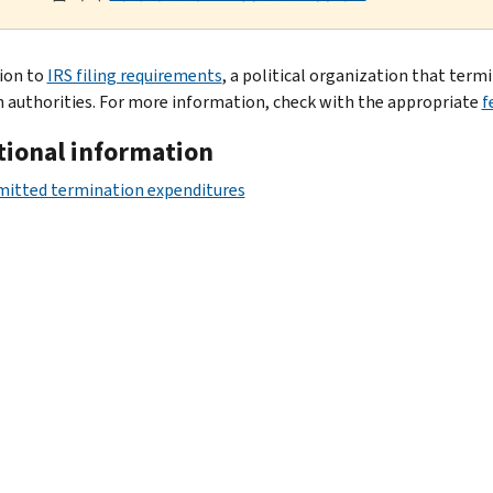
tion to
IRS filing requirements
, a political organization that term
n authorities. For more information, check with the appropriate
f
tional information
mitted termination expenditures