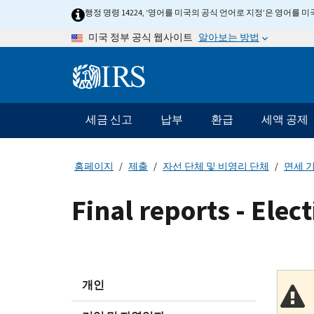
Skip
행정 명령 14224, ‘영어를 미국의 공식 언어로 지정’은 영어를
to
알아보는 방법
미국 정부 공식 웹사이트
main
content
Information
Menu
세금 신고
납부
환급
세액 공제
메
인
네
홈페이지
제출
자선 단체 및 비영리 단체
면세 기
비
게
Final reports - Elec
이
션
바
개인