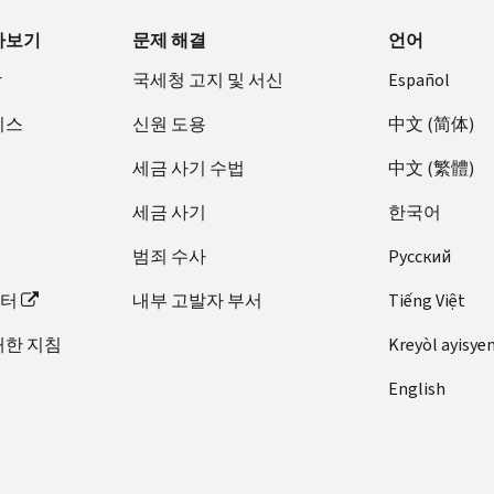
아보기
문제 해결
언어
장
국세청 고지 및 서신
Español
비스
신원 도용
中文 (简体)
세금 사기 수법
中文 (繁體)
세금 사기
한국어
범죄 수사
Pусский
이터
내부 고발자 부서
Tiếng Việt
대한 지침
Kreyòl ayisye
English