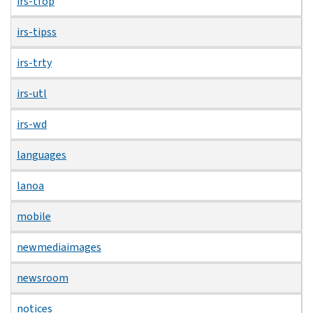
irs-tfop
irs-tipss
irs-trty
irs-utl
irs-wd
languages
lanoa
mobile
newmediaimages
newsroom
notices