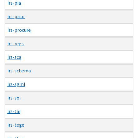
irs-pia
irs-prior
irs-procure
irs-regs
irs-sca
irs-schema
irs-sgml
irs-soi
irs-tai
irs-tege