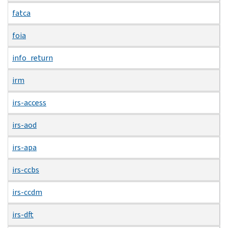
fatca
foia
info_return
irm
irs-access
irs-aod
irs-apa
irs-ccbs
irs-ccdm
irs-dft