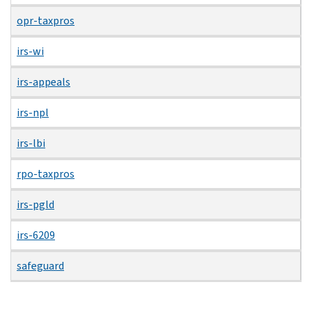
opr-taxpros
irs-wi
irs-appeals
irs-npl
irs-lbi
rpo-taxpros
irs-pgld
irs-6209
safeguard