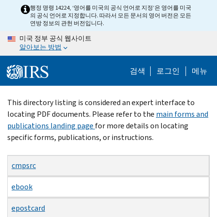
Skip
행정 명령 14224, ‘영어를 미국의 공식 언어로 지정’은 영어를 미국
의 공식 언어로 지정합니다. 따라서 모든 문서의 영어 버전은 모든
to
연방 정보의 관헌 버전입니다.
main
미국 정부 공식 웹사이트
content
알아보는 방법
검색
로그인
메뉴
Beginning
This directory listing is considered an expert interface to
of
locating PDF documents. Please refer to the
main forms and
main
publications landing page
for more details on locating
content
specific forms, publications, or instructions.
cmpsrc
ebook
epostcard