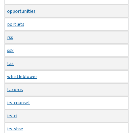
opportunities
portlets
rss
ss8
tas
whistleblower
taxpros
irs-counsel
irs-ci
irs-sbse