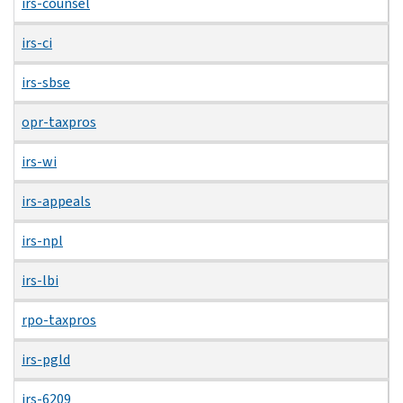
irs-counsel
irs-ci
irs-sbse
opr-taxpros
irs-wi
irs-appeals
irs-npl
irs-lbi
rpo-taxpros
irs-pgld
irs-6209