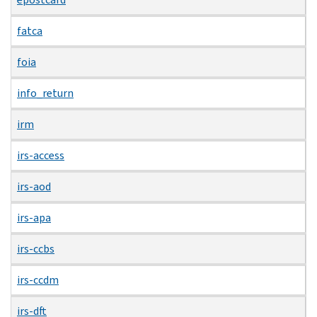
fatca
foia
info_return
irm
irs-access
irs-aod
irs-apa
irs-ccbs
irs-ccdm
irs-dft