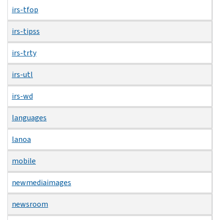
irs-tfop
irs-tipss
irs-trty
irs-utl
irs-wd
languages
lanoa
mobile
newmediaimages
newsroom