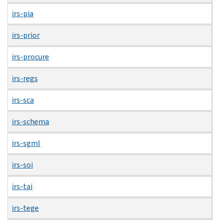
irs-pia
irs-prior
irs-procure
irs-regs
irs-sca
irs-schema
irs-sgml
irs-soi
irs-tai
irs-tege