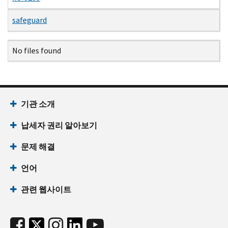
safeguard
Name
Date
Size
Description
No files found
기관 소개
납세자 권리 알아보기
문제 해결
언어
관련 웹사이트