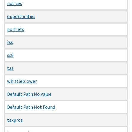
notices
opportunities
portlets
rss
ss8
tas
whistleblower
Default Path No Value
Default Path Not Found
taxpros