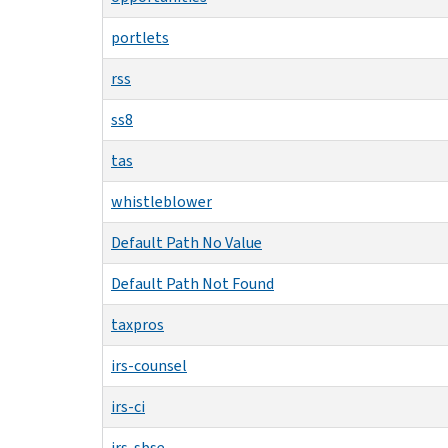
portlets
rss
ss8
tas
whistleblower
Default Path No Value
Default Path Not Found
taxpros
irs-counsel
irs-ci
irs-sbse