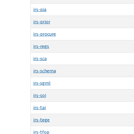
irs-pia
irs-prior
irs-procure
irs-regs
irs-sca
irs-schema
irs-sgml
irs-soi
irs-tai
irs-tege
irs-tfop