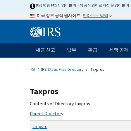
Skip
행정 명령 14224, ‘영어를 미국의 공식 언어로 지정’은 영어를
to
알아보는 방법
미국 정부 공식 웹사이트
main
content
Information
Menu
세금 신고
납부
환급
세액 공제
메
인
네
집
IRS Static Files Directory
Taxpros
비
게
Beginning
이
Taxpros
of
션
main
Contents of Directory taxpros
바
content
Parent Directory
cmpsrc