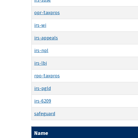
opr-taxpros
irs-wi
irs-appeals
irs-npl
irs-lbi
rpo-taxpros
irs-pgld
irs-6209
safeguard
Name