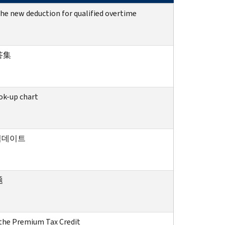
he new deduction for qualified overtime
答集
ook-up chart
 업데이트
题
the Premium Tax Credit