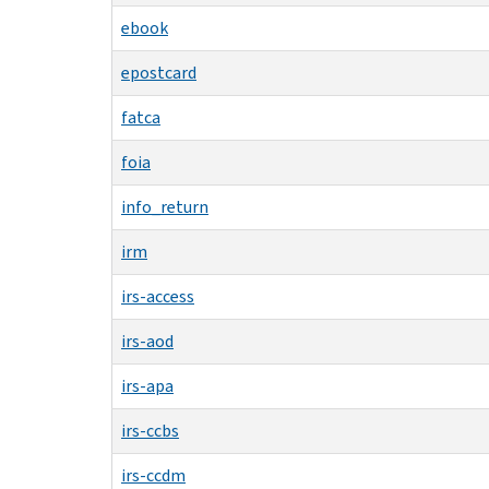
ebook
epostcard
fatca
foia
info_return
irm
irs-access
irs-aod
irs-apa
irs-ccbs
irs-ccdm