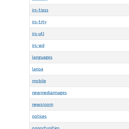
irs-tipss
irs-trty
irs-utl
irs-wd
languages
lanoa
mobile
newmediaimages
newsroom
notices
opportunities