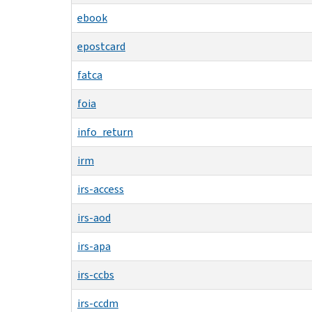
ebook
epostcard
fatca
foia
info_return
irm
irs-access
irs-aod
irs-apa
irs-ccbs
irs-ccdm