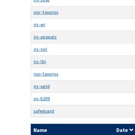
opr-taxpros
irs-wi
irs-appeals
irs-npl
irs-lbi
rpo-taxpros
irs-pgld
irs-6209
safeguard
Name
Date