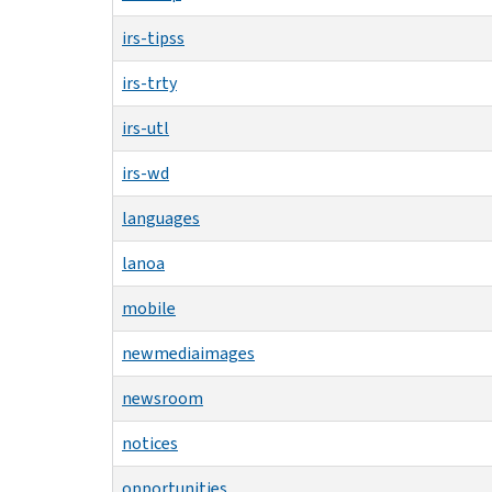
irs-tipss
irs-trty
irs-utl
irs-wd
languages
lanoa
mobile
newmediaimages
newsroom
notices
opportunities