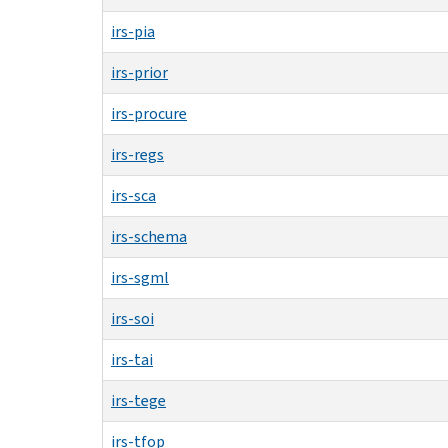
irs-pia
irs-prior
irs-procure
irs-regs
irs-sca
irs-schema
irs-sgml
irs-soi
irs-tai
irs-tege
irs-tfop