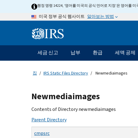
Skip
행정 명령 14224, ‘영어를 미국의 공식 언어로 지정’은 영어를
to
알아보는 방법
미국 정부 공식 웹사이트
main
content
Information
Menu
세금 신고
납부
환급
세액 공제
메
인
네
집
IRS Static Files Directory
Newmediaimages
비
게
Beginning
이
Newmediaimages
of
션
main
Contents of Directory newmediaimages
바
content
Parent Directory
cmpsrc