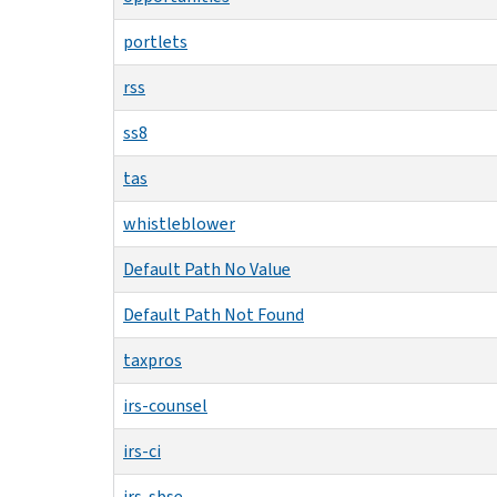
portlets
rss
ss8
tas
whistleblower
Default Path No Value
Default Path Not Found
taxpros
irs-counsel
irs-ci
irs-sbse