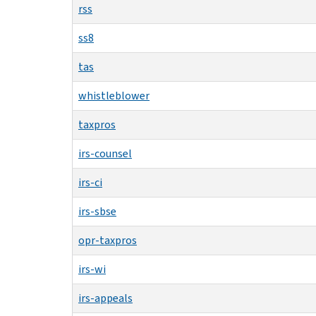
rss
ss8
tas
whistleblower
taxpros
irs-counsel
irs-ci
irs-sbse
opr-taxpros
irs-wi
irs-appeals