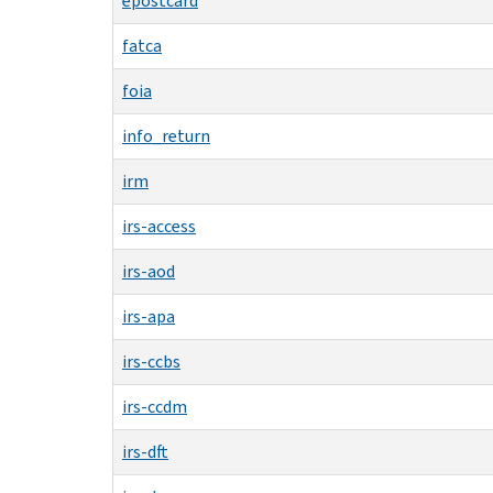
epostcard
fatca
foia
info_return
irm
irs-access
irs-aod
irs-apa
irs-ccbs
irs-ccdm
irs-dft