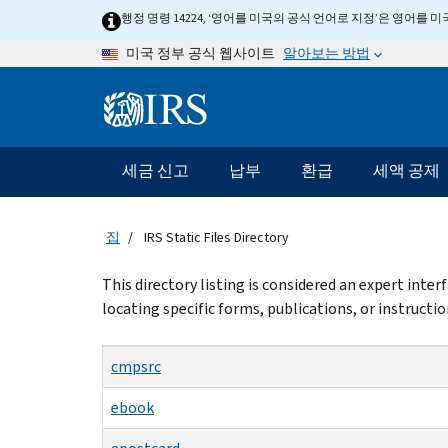
Skip
행정 명령 14224, ‘영어를 미국의 공식 언어로 지정’은 영어를
to
알아보는 방법
미국 정부 공식 웹사이트
main
content
Information
Menu
세금 신고
납부
환급
세액 공제
메
인
네
집
IRS Static Files Directory
비
게
Beginning
This directory listing is considered an expert inte
이
of
locating specific forms, publications, or instructio
션
main
content
바
cmpsrc
ebook