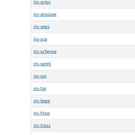
irs-prior
irs-procure
irs-regs
irs-sca
irs-schema
irs-sgml
irs-soi
irs-tai
irs-tege
irs-tfop
irs-tipss