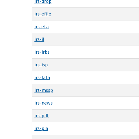
irs-drop
irs-efile
irs-eta
irs-il
irs-irbs
irs-isp
irs-lafa
irs-mssp
irs-news
irs-pdf
irs-pia