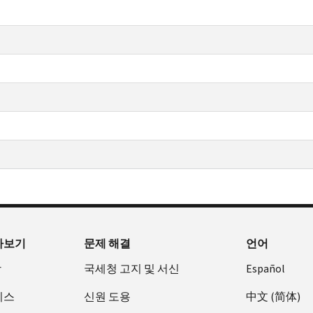
아보기
문제 해결
언어
장
국세청 고지 및 서신
Español
비스
신원 도용
中文 (简体)