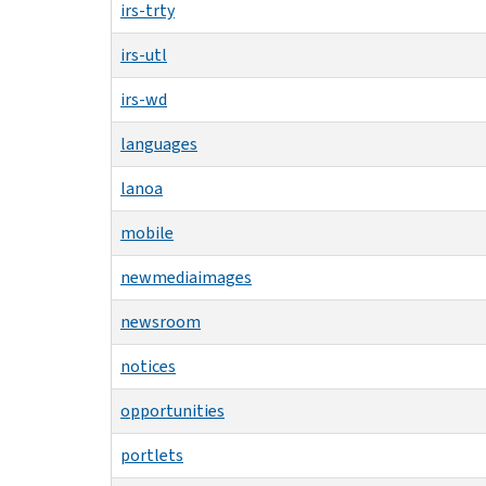
irs-trty
irs-utl
irs-wd
languages
lanoa
mobile
newmediaimages
newsroom
notices
opportunities
portlets