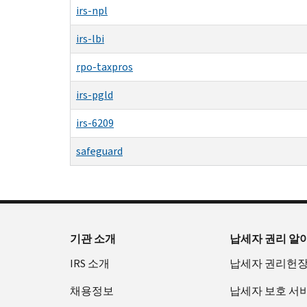
irs-npl
irs-lbi
rpo-taxpros
irs-pgld
irs-6209
safeguard
기관 소개
납세자 권리 알
IRS 소개
납세자 권리헌
채용정보
납세자 보호 서