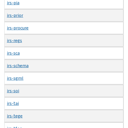
irs-pia
irs-prior
irs-procure
irs-regs
irs-sca
irs-schema
irs-sgml
irs-soi
irs-tai
irs-tege