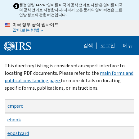
Skip
행정 명령 14224, ‘영어를 미국의 공식 언어로 지정’은 영어를 미국
의 공식 언어로 지정합니다. 따라서 모든 문서의 영어 버전은 모든
to
연방 정보의 관헌 버전입니다.
main
미국 정부 공식 웹사이트
content
알아보는 방법
검색
로그인
메뉴
Beginning
This directory listing is considered an expert interface to
of
locating PDF documents. Please refer to the
main forms and
main
publications landing page
for more details on locating
content
specific forms, publications, or instructions.
cmpsrc
ebook
epostcard