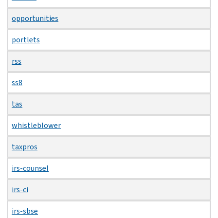
opportunities
portlets
rss
ss8
tas
whistleblower
taxpros
irs-counsel
irs-ci
irs-sbse