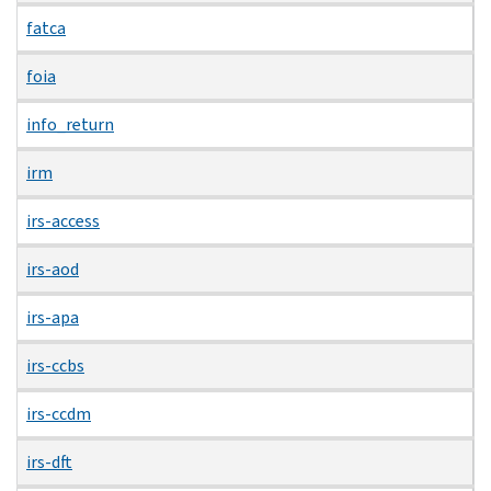
fatca
foia
info_return
irm
irs-access
irs-aod
irs-apa
irs-ccbs
irs-ccdm
irs-dft