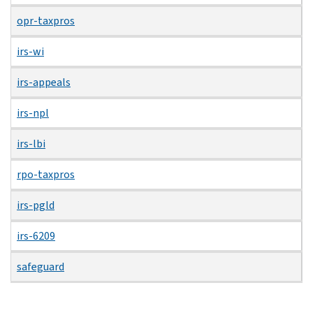
opr-taxpros
irs-wi
irs-appeals
irs-npl
irs-lbi
rpo-taxpros
irs-pgld
irs-6209
safeguard