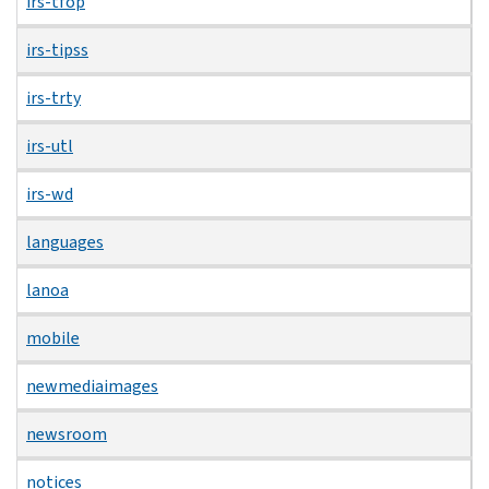
irs-tfop
irs-tipss
irs-trty
irs-utl
irs-wd
languages
lanoa
mobile
newmediaimages
newsroom
notices