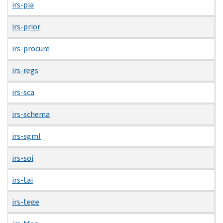
irs-pia
irs-prior
irs-procure
irs-regs
irs-sca
irs-schema
irs-sgml
irs-soi
irs-tai
irs-tege