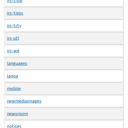
irs-tfop
irs-tipss
irs-trty
irs-utl
irs-wd
languages
lanoa
mobile
newmediaimages
newsroom
notices