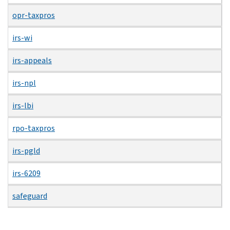
opr-taxpros
irs-wi
irs-appeals
irs-npl
irs-lbi
rpo-taxpros
irs-pgld
irs-6209
safeguard