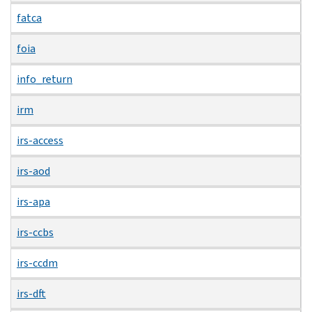
fatca
foia
info_return
irm
irs-access
irs-aod
irs-apa
irs-ccbs
irs-ccdm
irs-dft