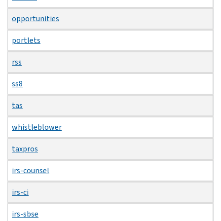
opportunities
portlets
rss
ss8
tas
whistleblower
taxpros
irs-counsel
irs-ci
irs-sbse