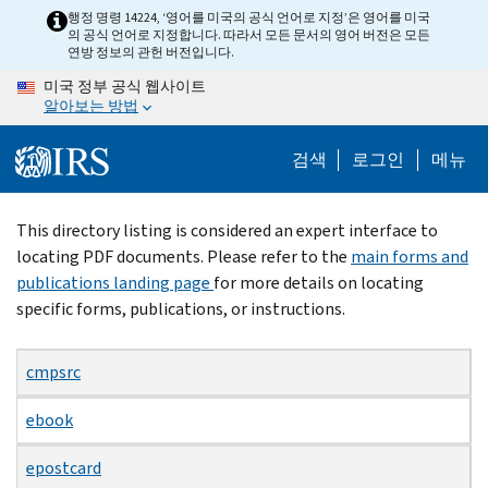
Skip
행정 명령 14224, ‘영어를 미국의 공식 언어로 지정’은 영어를 미국
의 공식 언어로 지정합니다. 따라서 모든 문서의 영어 버전은 모든
to
연방 정보의 관헌 버전입니다.
main
미국 정부 공식 웹사이트
content
알아보는 방법
검색
로그인
메뉴
Beginning
This directory listing is considered an expert interface to
of
locating PDF documents. Please refer to the
main forms and
main
publications landing page
for more details on locating
content
specific forms, publications, or instructions.
cmpsrc
ebook
epostcard