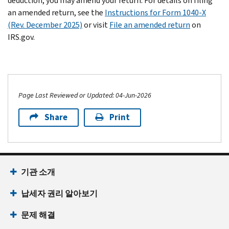
deduction, you may amend your return. For details on filing
an amended return, see the
Instructions for Form 1040-X
(Rev. December 2025)
or visit
File an amended return
on
IRS.gov.
Page Last Reviewed or Updated: 04-Jun-2026
Share
Print
기관 소개
납세자 권리 알아보기
문제 해결