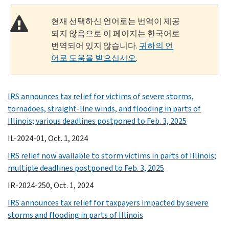
현재 선택하신 언어로는 번역이 제공
되지 않음으로 이 페이지는 한국어로
번역되어 있지 않습니다.
귀하의 언
어로 도움을 받으십시오
.
IRS announces tax relief for victims of severe storms,
tornadoes, straight-line winds, and flooding in parts of
Illinois; various deadlines postponed to Feb. 3, 2025
IL-2024-01, Oct. 1, 2024
IRS relief now available to storm victims in parts of Illinois;
multiple deadlines postponed to Feb. 3, 2025
IR-2024-250, Oct. 1, 2024
IRS announces tax relief for taxpayers impacted by severe
storms and flooding in parts of Illinois