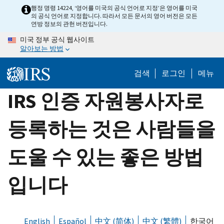
Skip
행정 명령 14224, ‘영어를 미국의 공식 언어로 지정’은 영어를 미국
의 공식 언어로 지정합니다. 따라서 모든 문서의 영어 버전은 모든
to
연방 정보의 관헌 버전입니다.
main
미국 정부 공식 웹사이트
content
알아보는 방법
검색
로그인
메뉴
IRS 인증 자원봉사자로
등록하는 것은 사람들을
도울 수 있는 좋은 방법
입니다
English
Español
中文 (简体)
中文 (繁體)
한국어