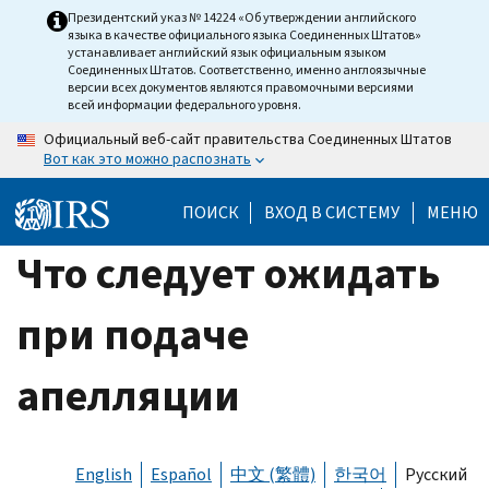
Skip
Президентский указ № 14224 «Об утверждении английского
языка в качестве официального языка Соединенных Штатов»
to
устанавливает английский язык официальным языком
main
Соединенных Штатов. Соответственно, именно англоязычные
версии всех документов являются правомочными версиями
content
всей информации федерального уровня.
Официальный веб-сайт правительства Соединенных Штатов
Вот как это можно распознать
ПОИСК
ВХОД В СИСТЕМУ
МЕНЮ
Что следует ожидать
при подаче
апелляции
English
Español
中文 (繁體)
한국어
Русский